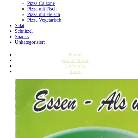
Pizza Calzone
Pizza mit Fisch
Pizza mit Fleisch
Pizza Vegetarisch
Salat
Schnitzel
Snacks
Unkategorisiert
Home
Unser Menü
Lieferung
Shop