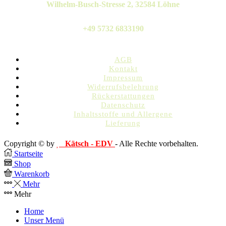
Wilhelm-Busch-Stresse 2, 32584 Löhne
+49 5732 6833190
AGB
Kontakt
Impressum
Widerrufsbelehrung
Rückerstattungen
Datenschutz
Inhaltsstoffe und Allergene
Lieferung
Copyright © by
Kätsch - EDV
- Alle Rechte vorbehalten.
Startseite
Shop
Warenkorb
Mehr
Mehr
Home
Unser Menü