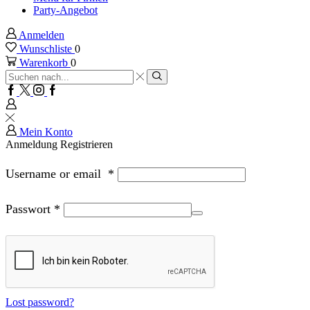
Party-Angebot
Anmelden
Wunschliste
0
Warenkorb
0
Sucheingabe
Suche
Facebook
Twitter
Instagram
Google
plus
Mein Konto
Anmeldung
Registrieren
Username or email
*
Passwort
*
Lost password?