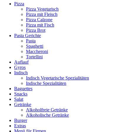
Pizza
Pizza Vegetarisch
Pizza mit Fleisch
Pizza Calzone
Pizza mit Fisch
Pizza Brot
Pasta Gerichte
Pasta
Spaghetti
Maccheroni
Tortellini
Auflauf
Gyros
Indisch
Indisch Vegetarische Spezialitäten
Indische Spezialitäten
Baguettes
Snacks
Salat
Getränke
Alkoholfreie Getränke
Alkoholische Getränke
Burger
Extras
Menü für Firmen