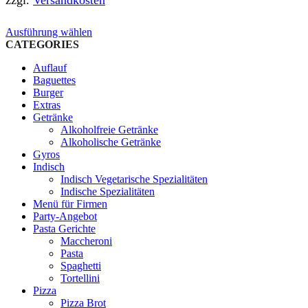
zzgl.
Versandkosten
Dieses
Ausführung wählen
Produkt
CATEGORIES
weist
Auflauf
mehrere
Baguettes
Varianten
Burger
auf.
Extras
Die
Getränke
Optionen
Alkoholfreie Getränke
können
Alkoholische Getränke
auf
Gyros
der
Indisch
Produktseite
Indisch Vegetarische Spezialitäten
gewählt
Indische Spezialitäten
werden
Menü für Firmen
Party-Angebot
Pasta Gerichte
Maccheroni
Pasta
Spaghetti
Tortellini
Pizza
Pizza Brot