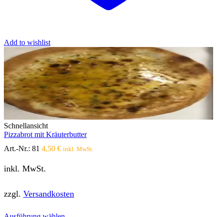
Add to wishlist
Schnellansicht
Pizzabrot mit Kräuterbutter
Art.-Nr.:
81
4,50
€
inkl. MwSt.
inkl. MwSt.
zzgl.
Versandkosten
Dieses
Ausführung wählen