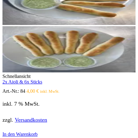
Schnellansicht
2x Aioli & 6x Sticks
Art.-Nr.:
84
4,00
€
inkl. MwSt.
inkl. 7 % MwSt.
zzgl.
Versandkosten
In den Warenkorb