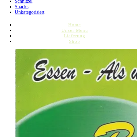
Schnitzel
Snacks
Unkategorisiert
Home
Unser Menü
Lieferung
Shop