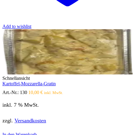
Add to wishlist
Schnellansicht
Kartoffel-Mozzarella-Gratin
Art.-Nr.:
130
10,00
€
inkl. MwSt.
inkl. 7 % MwSt.
zzgl.
Versandkosten
In den Warenkorb