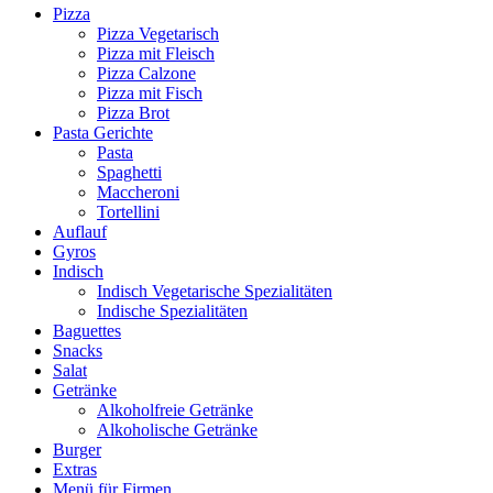
Pizza
Pizza Vegetarisch
Pizza mit Fleisch
Pizza Calzone
Pizza mit Fisch
Pizza Brot
Pasta Gerichte
Pasta
Spaghetti
Maccheroni
Tortellini
Auflauf
Gyros
Indisch
Indisch Vegetarische Spezialitäten
Indische Spezialitäten
Baguettes
Snacks
Salat
Getränke
Alkoholfreie Getränke
Alkoholische Getränke
Burger
Extras
Menü für Firmen