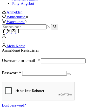
Party-Angebot
Anmelden
Wunschliste
0
Warenkorb
0
Sucheingabe
Suche
Facebook
Twitter
Instagram
Google
plus
Mein Konto
Anmeldung
Registrieren
Username or email
*
Passwort
*
Lost password?