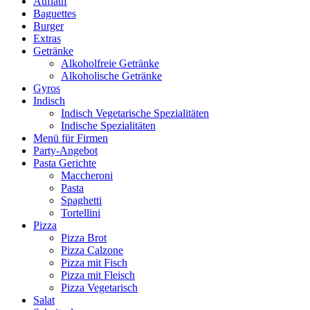
Auflauf
Baguettes
Burger
Extras
Getränke
Alkoholfreie Getränke
Alkoholische Getränke
Gyros
Indisch
Indisch Vegetarische Spezialitäten
Indische Spezialitäten
Menü für Firmen
Party-Angebot
Pasta Gerichte
Maccheroni
Pasta
Spaghetti
Tortellini
Pizza
Pizza Brot
Pizza Calzone
Pizza mit Fisch
Pizza mit Fleisch
Pizza Vegetarisch
Salat