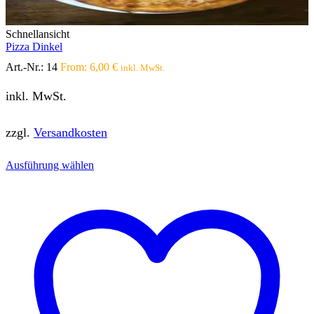
Schnellansicht
Pizza Dinkel
Art.-Nr.:
14
From:
6,00
€
inkl. MwSt.
inkl. MwSt.
zzgl.
Versandkosten
Dieses
Ausführung wählen
Produkt
weist
mehrere
Varianten
auf.
Die
Optionen
können
auf
der
Produktseite