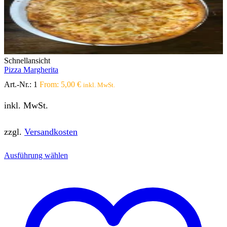
Schnellansicht
Pizza Margherita
Art.-Nr.:
1
From:
5,00
€
inkl. MwSt.
inkl. MwSt.
zzgl.
Versandkosten
Dieses
Ausführung wählen
Produkt
weist
mehrere
Varianten
auf.
Die
Optionen