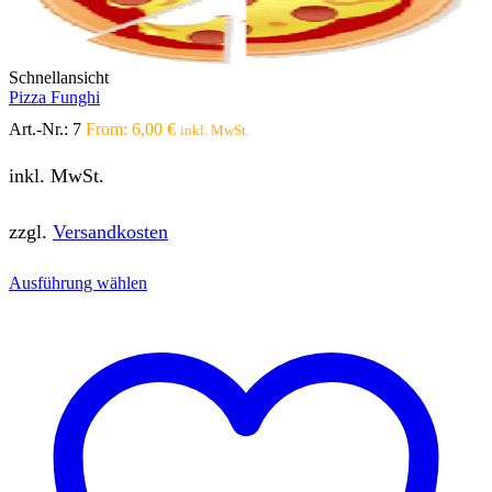
Schnellansicht
Pizza Funghi
Art.-Nr.:
7
From:
6,00
€
inkl. MwSt.
inkl. MwSt.
zzgl.
Versandkosten
Dieses
Ausführung wählen
Produkt
weist
mehrere
Varianten
auf.
Die
Optionen
können
auf
der