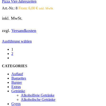
Pizza Vier-Jahreszeiten
Art.-Nr.:
8
From:
6,00
€
inkl. MwSt.
inkl. MwSt.
zzgl.
Versandkosten
Dieses
Ausführung wählen
Produkt
1
weist
2
mehrere
next
Varianten
auf.
CATEGORIES
Die
Optionen
Auflauf
können
Baguettes
auf
Burger
der
Extras
Produktseite
Getränke
gewählt
Alkoholfreie Getränke
werden
Alkoholische Getränke
Gyros