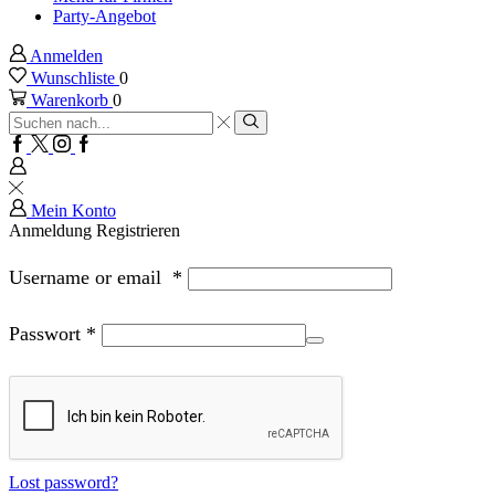
Party-Angebot
Anmelden
Wunschliste
0
Warenkorb
0
Sucheingabe
Suche
Facebook
Twitter
Instagram
Google
plus
Mein Konto
Anmeldung
Registrieren
Username or email
*
Passwort
*
Lost password?