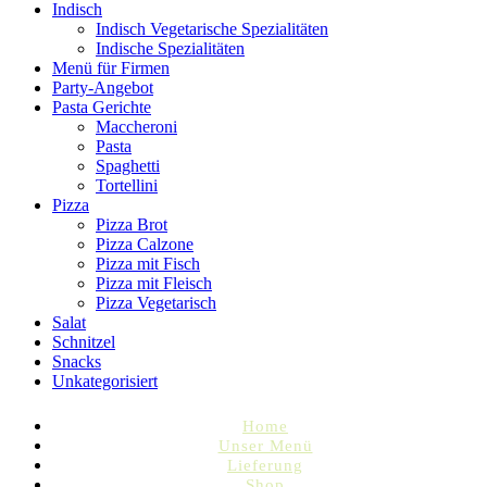
Indisch
Indisch Vegetarische Spezialitäten
Indische Spezialitäten
Menü für Firmen
Party-Angebot
Pasta Gerichte
Maccheroni
Pasta
Spaghetti
Tortellini
Pizza
Pizza Brot
Pizza Calzone
Pizza mit Fisch
Pizza mit Fleisch
Pizza Vegetarisch
Salat
Schnitzel
Snacks
Unkategorisiert
Home
Unser Menü
Lieferung
Shop