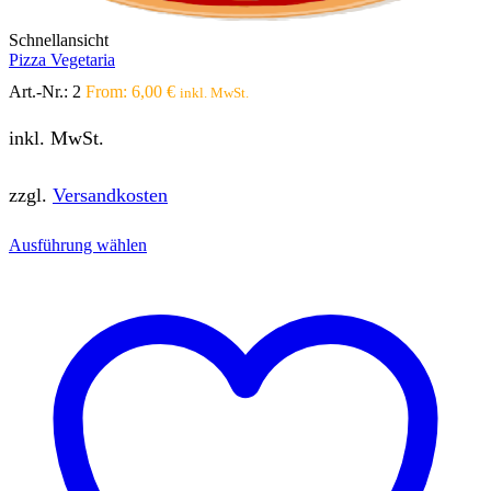
Schnellansicht
Pizza Vegetaria
Art.-Nr.:
2
From:
6,00
€
inkl. MwSt.
inkl. MwSt.
zzgl.
Versandkosten
Dieses
Ausführung wählen
Produkt
weist
mehrere
Varianten
auf.
Die
Optionen
können
auf
der
Produktseite
gewählt