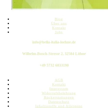
Blog
Über uns
Kontakt
Jobs
Twitter
Instagram
Pinterest
Linkedin
Whatsapp
info@bella-italia-loehne.de
Wilhelm-Busch-Stresse 2, 32584 Löhne
+49 5732 6833190
AGB
Kontakt
Impressum
Widerrufsbelehrung
Rückerstattungen
Datenschutz
Inhaltsstoffe und Allergene