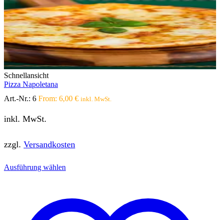
Schnellansicht
Pizza Napoletana
Art.-Nr.:
6
From:
6,00
€
inkl. MwSt.
inkl. MwSt.
zzgl.
Versandkosten
Dieses
Ausführung wählen
Produkt
weist
mehrere
Varianten
auf.
Die