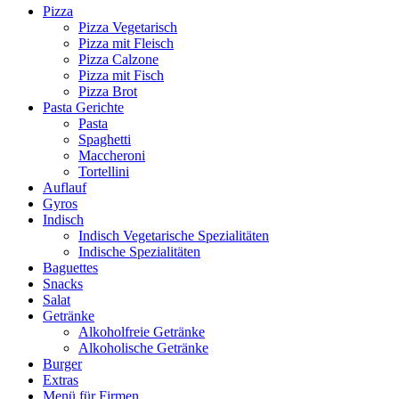
Pizza
Pizza Vegetarisch
Pizza mit Fleisch
Pizza Calzone
Pizza mit Fisch
Pizza Brot
Pasta Gerichte
Pasta
Spaghetti
Maccheroni
Tortellini
Auflauf
Gyros
Indisch
Indisch Vegetarische Spezialitäten
Indische Spezialitäten
Baguettes
Snacks
Salat
Getränke
Alkoholfreie Getränke
Alkoholische Getränke
Burger
Extras
Menü für Firmen