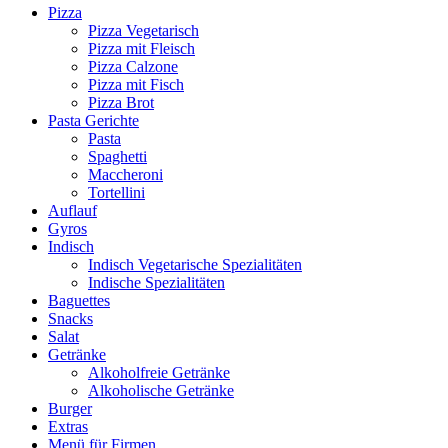
Pizza
Pizza Vegetarisch
Pizza mit Fleisch
Pizza Calzone
Pizza mit Fisch
Pizza Brot
Pasta Gerichte
Pasta
Spaghetti
Maccheroni
Tortellini
Auflauf
Gyros
Indisch
Indisch Vegetarische Spezialitäten
Indische Spezialitäten
Baguettes
Snacks
Salat
Getränke
Alkoholfreie Getränke
Alkoholische Getränke
Burger
Extras
Menü für Firmen