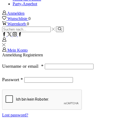
Party-Angebot
Anmelden
Wunschliste
0
Warenkorb
0
Sucheingabe
Suche
Facebook
Twitter
Instagram
Google
plus
Mein Konto
Anmeldung
Registrieren
Username or email
*
Passwort
*
Lost password?