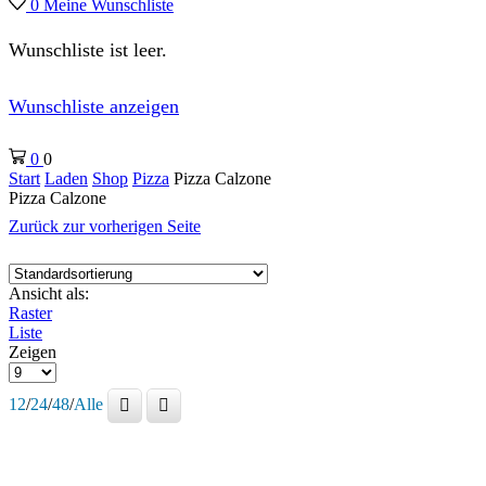
0
Meine Wunschliste
Wunschliste ist leer.
Wunschliste anzeigen
0
0
Start
Laden
Shop
Pizza
Pizza Calzone
Pizza Calzone
Zurück zur vorherigen Seite
Ansicht als:
Raster
Liste
Zeigen
Produkte
pro
12
/
24
/
48
/
Alle
Seite