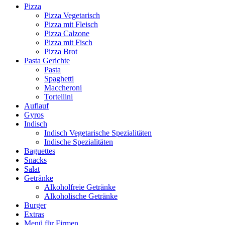
Pizza
Pizza Vegetarisch
Pizza mit Fleisch
Pizza Calzone
Pizza mit Fisch
Pizza Brot
Pasta Gerichte
Pasta
Spaghetti
Maccheroni
Tortellini
Auflauf
Gyros
Indisch
Indisch Vegetarische Spezialitäten
Indische Spezialitäten
Baguettes
Snacks
Salat
Getränke
Alkoholfreie Getränke
Alkoholische Getränke
Burger
Extras
Menü für Firmen