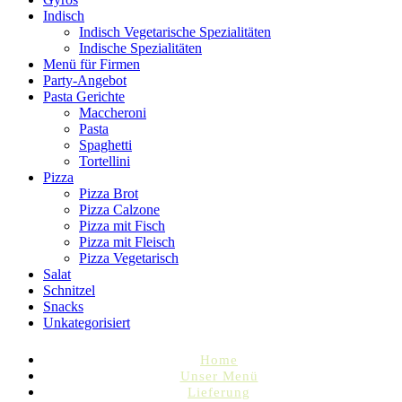
Indisch
Indisch Vegetarische Spezialitäten
Indische Spezialitäten
Menü für Firmen
Party-Angebot
Pasta Gerichte
Maccheroni
Pasta
Spaghetti
Tortellini
Pizza
Pizza Brot
Pizza Calzone
Pizza mit Fisch
Pizza mit Fleisch
Pizza Vegetarisch
Salat
Schnitzel
Snacks
Unkategorisiert
Home
Unser Menü
Lieferung