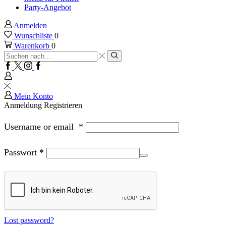
Party-Angebot
Anmelden
Wunschliste
0
Warenkorb
0
Sucheingabe
Suche
Facebook
Twitter
Instagram
Google
plus
Mein Konto
Anmeldung
Registrieren
Username or email
*
Passwort
*
Lost password?