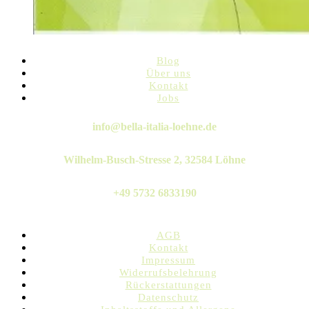
Blog
Über uns
Kontakt
Jobs
Twitter
Instagram
Pinterest
Linkedin
Whatsapp
info@bella-italia-loehne.de
Wilhelm-Busch-Stresse 2, 32584 Löhne
+49 5732 6833190
AGB
Kontakt
Impressum
Widerrufsbelehrung
Rückerstattungen
Datenschutz