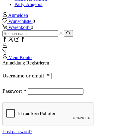
Party-Angebot
Anmelden
Wunschliste
0
Warenkorb
0
Sucheingabe
Suche
Facebook
Twitter
Instagram
Google
plus
Mein Konto
Anmeldung
Registrieren
Username or email
*
Passwort
*
Lost password?