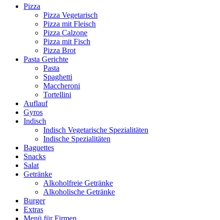
Pizza
Pizza Vegetarisch
Pizza mit Fleisch
Pizza Calzone
Pizza mit Fisch
Pizza Brot
Pasta Gerichte
Pasta
Spaghetti
Maccheroni
Tortellini
Auflauf
Gyros
Indisch
Indisch Vegetarische Spezialitäten
Indische Spezialitäten
Baguettes
Snacks
Salat
Getränke
Alkoholfreie Getränke
Alkoholische Getränke
Burger
Extras
Menü für Firmen