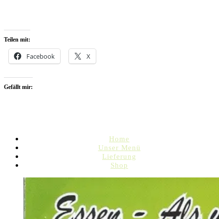
Teilen mit:
Facebook
X
Gefällt mir:
Home
Unser Menü
Lieferung
Shop