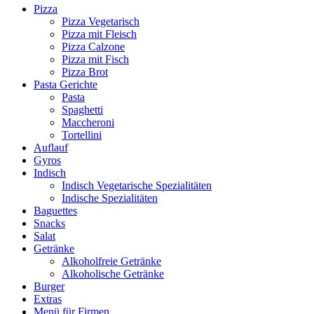
Pizza
Pizza Vegetarisch
Pizza mit Fleisch
Pizza Calzone
Pizza mit Fisch
Pizza Brot
Pasta Gerichte
Pasta
Spaghetti
Maccheroni
Tortellini
Auflauf
Gyros
Indisch
Indisch Vegetarische Spezialitäten
Indische Spezialitäten
Baguettes
Snacks
Salat
Getränke
Alkoholfreie Getränke
Alkoholische Getränke
Burger
Extras
Menü für Firmen