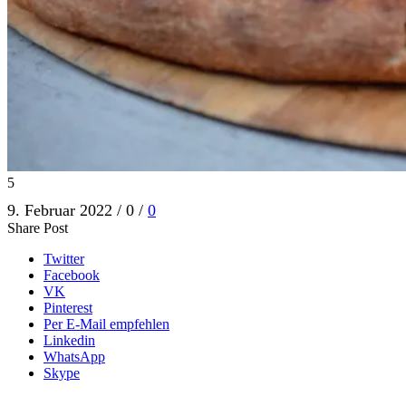
5
9. Februar 2022
/
0
/
0
Share Post
Twitter
Facebook
VK
Pinterest
Per E-Mail empfehlen
Linkedin
WhatsApp
Skype