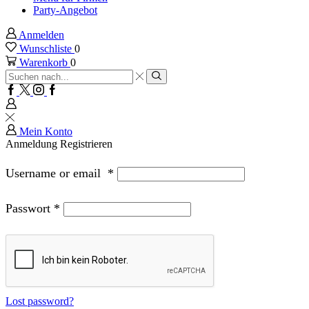
Party-Angebot
Anmelden
Wunschliste
0
Warenkorb
0
Sucheingabe
Suche
Facebook
Twitter
Instagram
Google
plus
Mein Konto
Anmeldung
Registrieren
Username or email
*
Passwort
*
Lost password?