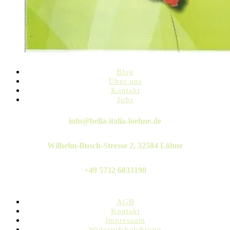
Blog
Über uns
Kontakt
Jobs
Twitter
Instagram
Pinterest
Linkedin
Whatsapp
info@bella-italia-loehne.de
Wilhelm-Busch-Stresse 2, 32584 Löhne
+49 5732 6833190
AGB
Kontakt
Impressum
Widerrufsbelehrung