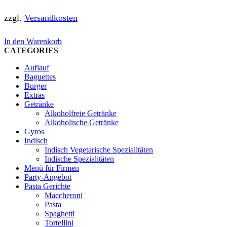
zzgl.
Versandkosten
In den Warenkorb
CATEGORIES
Auflauf
Baguettes
Burger
Extras
Getränke
Alkoholfreie Getränke
Alkoholische Getränke
Gyros
Indisch
Indisch Vegetarische Spezialitäten
Indische Spezialitäten
Menü für Firmen
Party-Angebot
Pasta Gerichte
Maccheroni
Pasta
Spaghetti
Tortellini