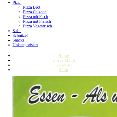
Pizza
Pizza Brot
Pizza Calzone
Pizza mit Fisch
Pizza mit Fleisch
Pizza Vegetarisch
Salat
Schnitzel
Snacks
Unkategorisiert
Home
Unser Menü
Lieferung
Shop