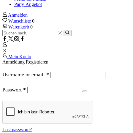
Party-Angebot
Anmelden
Wunschliste
0
Warenkorb
0
Sucheingabe
Suche
Facebook
Twitter
Instagram
Google
plus
Mein Konto
Anmeldung
Registrieren
Username or email
*
Passwort
*
Lost password?