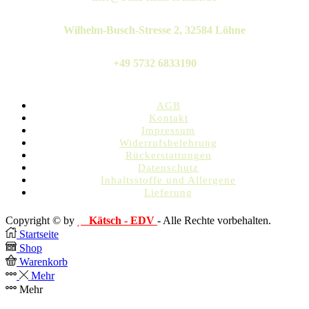
Wilhelm-Busch-Stresse 2, 32584 Löhne
+49 5732 6833190
AGB
Kontakt
Impressum
Widerrufsbelehrung
Rückerstattungen
Datenschutz
Inhaltsstoffe und Allergene
Lieferung
Copyright © by
Kätsch - EDV
- Alle Rechte vorbehalten.
Startseite
Shop
Warenkorb
Mehr
Mehr