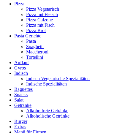
Pizza
Pizza Vegetarisch
Pizza mit Fleisch
Pizza Calzone
Pizza mit Fisch
Pizza Brot
Pasta Gerichte
Pasta
Spaghetti
Maccheroni
Tortellini
Auflauf
Gyros
Indisch
Indisch Vegetarische Spezialitäten
Indische Spezialitäten
Baguettes
Snacks
Salat
Getränke
Alkoholfreie Getränke
Alkoholische Getränke
Burger
Extras
Menü für Firmen