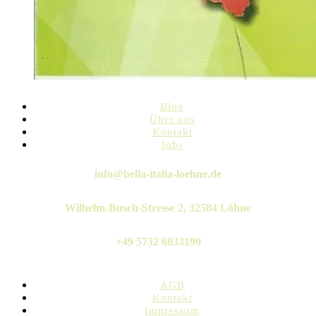
Blog
Über uns
Kontakt
Jobs
Twitter
Instagram
Pinterest
Linkedin
Whatsapp
info@bella-italia-loehne.de
Wilhelm-Busch-Stresse 2, 32584 Löhne
+49 5732 6833190
AGB
Kontakt
Impressum