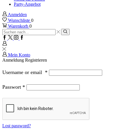
Party-Angebot
Anmelden
Wunschliste
0
Warenkorb
0
Sucheingabe
Suche
Facebook
Twitter
Instagram
Google
plus
Mein Konto
Anmeldung
Registrieren
Username or email
*
Passwort
*
Lost password?