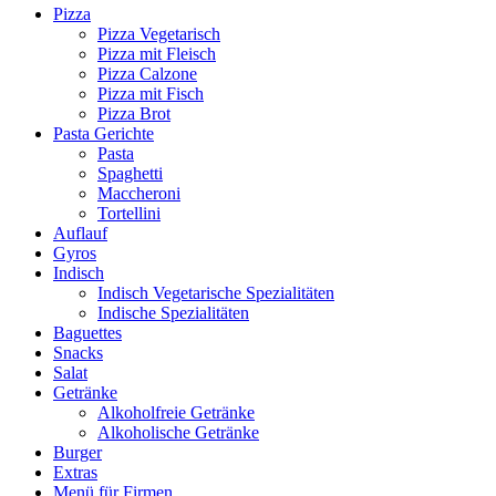
Pizza
Pizza Vegetarisch
Pizza mit Fleisch
Pizza Calzone
Pizza mit Fisch
Pizza Brot
Pasta Gerichte
Pasta
Spaghetti
Maccheroni
Tortellini
Auflauf
Gyros
Indisch
Indisch Vegetarische Spezialitäten
Indische Spezialitäten
Baguettes
Snacks
Salat
Getränke
Alkoholfreie Getränke
Alkoholische Getränke
Burger
Extras
Menü für Firmen