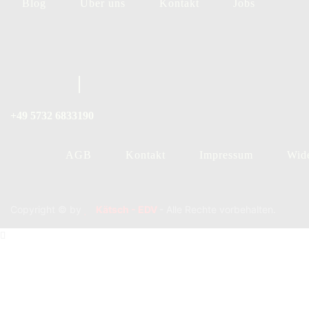
Blog
Über uns
Kontakt
Jobs
+49 5732 6833190
AGB
Kontakt
Impressum
Wide
Copyright © by
Kätsch - EDV
- Alle Rechte vorbehalten.