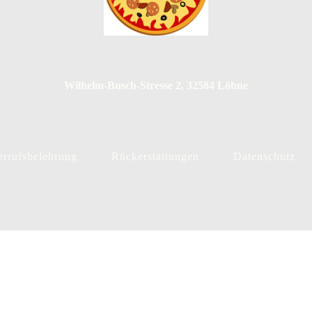
Twitter
Instagram
Pinterest
Linkedin
Whatsapp
Wilhelm-Busch-Stresse 2, 32584 Löhne
rrufsbelehrung
Rückerstattungen
Datenschutz