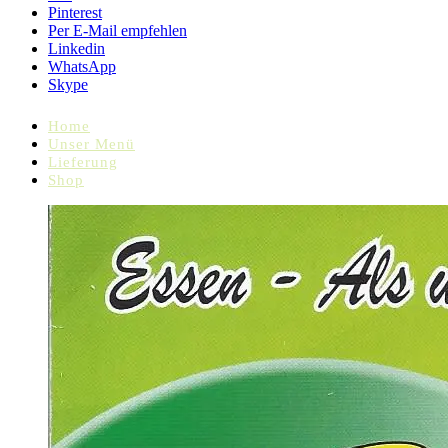
Pinterest
Per E-Mail empfehlen
Linkedin
WhatsApp
Skype
Home
Unser Menü
Lieferung
Shop