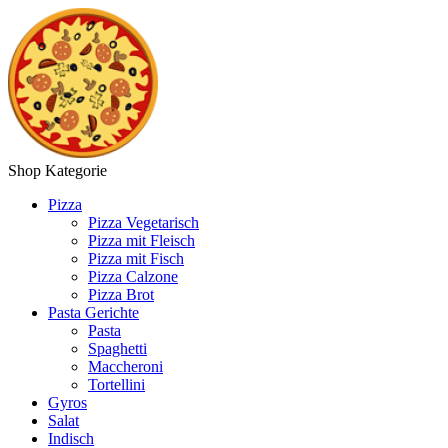
Shop Kategorie
Pizza
Pizza Vegetarisch
Pizza mit Fleisch
Pizza mit Fisch
Pizza Calzone
Pizza Brot
Pasta Gerichte
Pasta
Spaghetti
Maccheroni
Tortellini
Gyros
Salat
Indisch