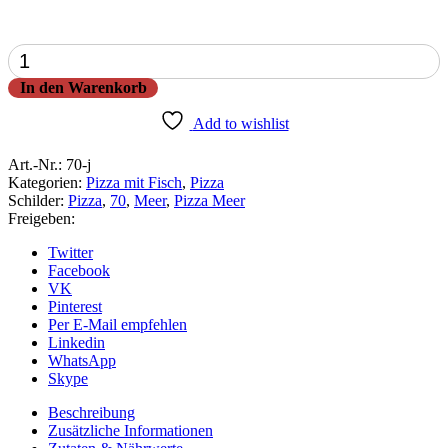
Pizza
Meer
In den Warenkorb
Menge
Add to wishlist
Art.-Nr.:
70-j
Kategorien:
Pizza mit Fisch
,
Pizza
Schilder:
Pizza
,
70
,
Meer
,
Pizza Meer
Freigeben:
Twitter
Facebook
VK
Pinterest
Per E-Mail empfehlen
Linkedin
WhatsApp
Skype
Beschreibung
Zusätzliche Informationen