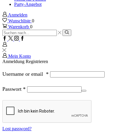
Party-Angebot
Anmelden
Wunschliste
0
Warenkorb
0
Sucheingabe
Suche
Facebook
Twitter
Instagram
Google
plus
Mein Konto
Anmeldung
Registrieren
Username or email
*
Passwort
*
Lost password?