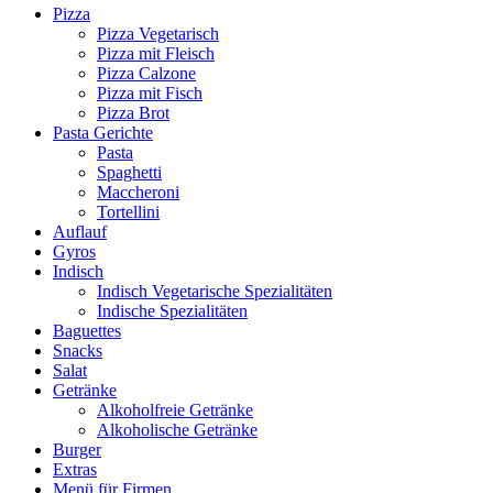
Pizza
Pizza Vegetarisch
Pizza mit Fleisch
Pizza Calzone
Pizza mit Fisch
Pizza Brot
Pasta Gerichte
Pasta
Spaghetti
Maccheroni
Tortellini
Auflauf
Gyros
Indisch
Indisch Vegetarische Spezialitäten
Indische Spezialitäten
Baguettes
Snacks
Salat
Getränke
Alkoholfreie Getränke
Alkoholische Getränke
Burger
Extras
Menü für Firmen