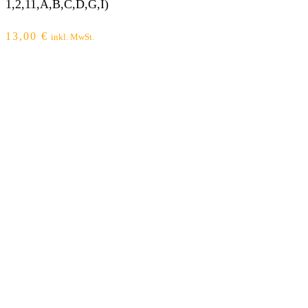
1,2,11,A,B,C,D,G,I)
13,00
€
inkl. MwSt.