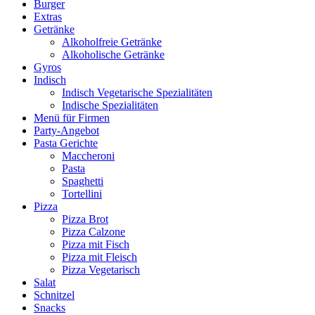
Burger
Extras
Getränke
Alkoholfreie Getränke
Alkoholische Getränke
Gyros
Indisch
Indisch Vegetarische Spezialitäten
Indische Spezialitäten
Menü für Firmen
Party-Angebot
Pasta Gerichte
Maccheroni
Pasta
Spaghetti
Tortellini
Pizza
Pizza Brot
Pizza Calzone
Pizza mit Fisch
Pizza mit Fleisch
Pizza Vegetarisch
Salat
Schnitzel
Snacks