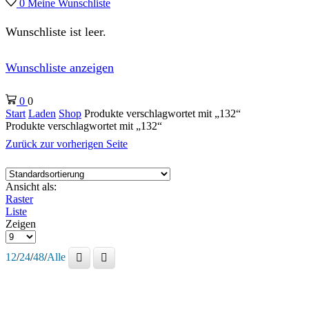
0
Meine Wunschliste
Wunschliste ist leer.
Wunschliste anzeigen
0
0
Start
Laden
Shop
Produkte verschlagwortet mit „132“
Produkte verschlagwortet mit „132“
Zurück zur vorherigen Seite
Ansicht als:
Raster
Liste
Zeigen
Produkte
pro
12
/
24
/
48
/
Alle
Seite