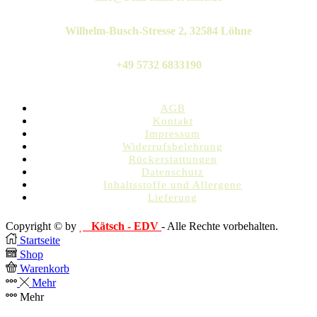
Wilhelm-Busch-Stresse 2, 32584 Löhne
+49 5732 6833190
AGB
Kontakt
Impressum
Widerrufsbelehrung
Rückerstattungen
Datenschutz
Inhaltsstoffe und Allergene
Lieferung
Copyright © by
Kätsch - EDV
- Alle Rechte vorbehalten.
Startseite
Shop
Warenkorb
Mehr
Mehr