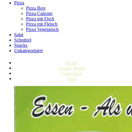
Pizza
Pizza Brot
Pizza Calzone
Pizza mit Fisch
Pizza mit Fleisch
Pizza Vegetarisch
Salat
Schnitzel
Snacks
Unkategorisiert
Home
Unser Menü
Lieferung
Shop