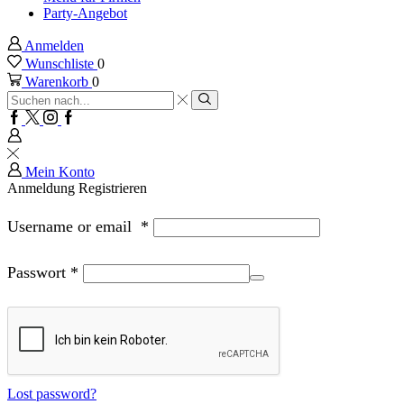
Party-Angebot
Anmelden
Wunschliste
0
Warenkorb
0
Sucheingabe
Suche
Facebook
Twitter
Instagram
Google
plus
Mein Konto
Anmeldung
Registrieren
Username or email
*
Passwort
*
Lost password?