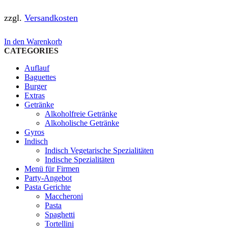
zzgl.
Versandkosten
In den Warenkorb
CATEGORIES
Auflauf
Baguettes
Burger
Extras
Getränke
Alkoholfreie Getränke
Alkoholische Getränke
Gyros
Indisch
Indisch Vegetarische Spezialitäten
Indische Spezialitäten
Menü für Firmen
Party-Angebot
Pasta Gerichte
Maccheroni
Pasta
Spaghetti
Tortellini