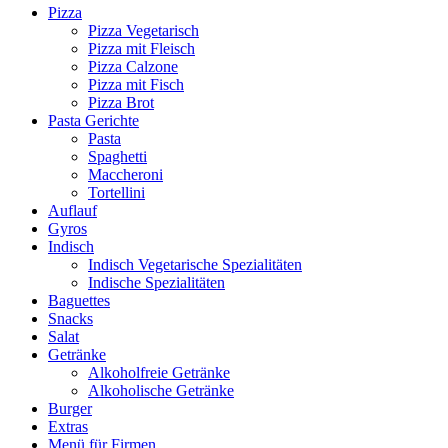
Pizza
Pizza Vegetarisch
Pizza mit Fleisch
Pizza Calzone
Pizza mit Fisch
Pizza Brot
Pasta Gerichte
Pasta
Spaghetti
Maccheroni
Tortellini
Auflauf
Gyros
Indisch
Indisch Vegetarische Spezialitäten
Indische Spezialitäten
Baguettes
Snacks
Salat
Getränke
Alkoholfreie Getränke
Alkoholische Getränke
Burger
Extras
Menü für Firmen