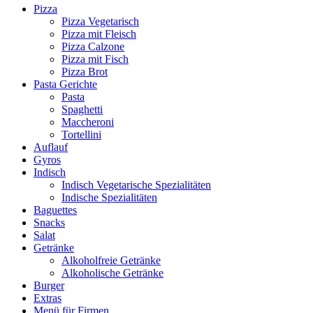
Pizza
Pizza Vegetarisch
Pizza mit Fleisch
Pizza Calzone
Pizza mit Fisch
Pizza Brot
Pasta Gerichte
Pasta
Spaghetti
Maccheroni
Tortellini
Auflauf
Gyros
Indisch
Indisch Vegetarische Spezialitäten
Indische Spezialitäten
Baguettes
Snacks
Salat
Getränke
Alkoholfreie Getränke
Alkoholische Getränke
Burger
Extras
Menü für Firmen