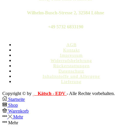
Wilhelm-Busch-Stresse 2, 32584 Löhne
+49 5732 6833190
AGB
Kontakt
Impressum
Widerrufsbelehrung
Rückerstattungen
Datenschutz
Inhaltsstoffe und Allergene
Lieferung
Copyright © by
Kätsch - EDV
- Alle Rechte vorbehalten.
Startseite
Shop
Warenkorb
Mehr
Mehr