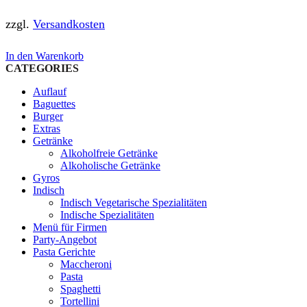
zzgl.
Versandkosten
In den Warenkorb
CATEGORIES
Auflauf
Baguettes
Burger
Extras
Getränke
Alkoholfreie Getränke
Alkoholische Getränke
Gyros
Indisch
Indisch Vegetarische Spezialitäten
Indische Spezialitäten
Menü für Firmen
Party-Angebot
Pasta Gerichte
Maccheroni
Pasta
Spaghetti
Tortellini