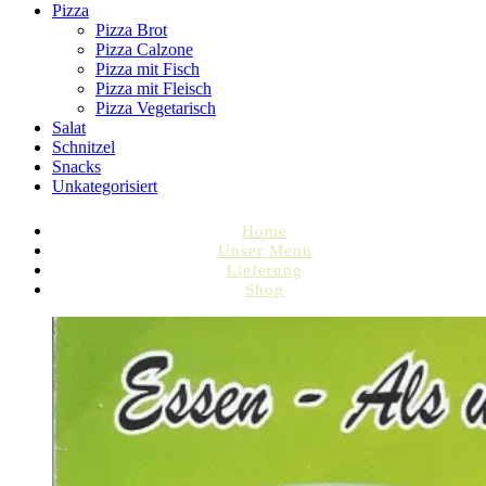
Pizza
Pizza Brot
Pizza Calzone
Pizza mit Fisch
Pizza mit Fleisch
Pizza Vegetarisch
Salat
Schnitzel
Snacks
Unkategorisiert
Home
Unser Menü
Lieferung
Shop