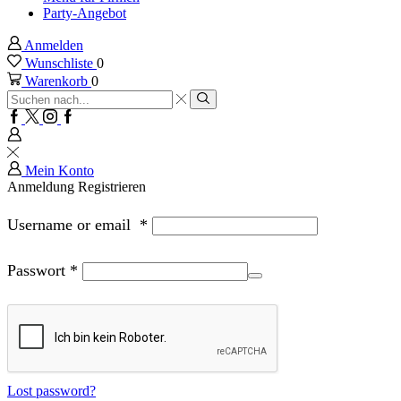
Party-Angebot
Anmelden
Wunschliste
0
Warenkorb
0
Sucheingabe
Suche
Facebook
Twitter
Instagram
Google
plus
Mein Konto
Anmeldung
Registrieren
Username or email
*
Passwort
*
Lost password?