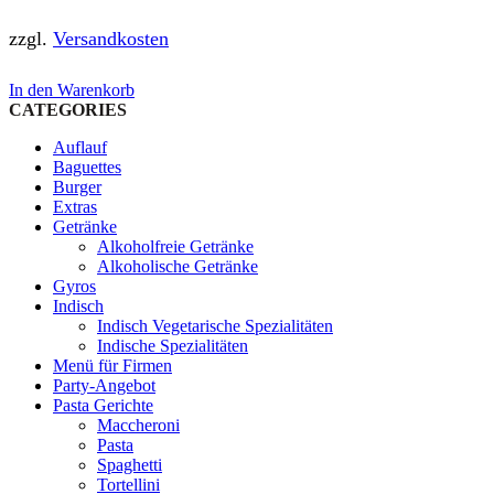
zzgl.
Versandkosten
In den Warenkorb
CATEGORIES
Auflauf
Baguettes
Burger
Extras
Getränke
Alkoholfreie Getränke
Alkoholische Getränke
Gyros
Indisch
Indisch Vegetarische Spezialitäten
Indische Spezialitäten
Menü für Firmen
Party-Angebot
Pasta Gerichte
Maccheroni
Pasta
Spaghetti
Tortellini