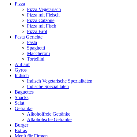
Pizza
Pizza Vegetarisch
Pizza mit Fleisch
Pizza Calzone
Pizza mit Fisch
Pizza Brot
Pasta Gerichte
Pasta
Spaghetti
Maccheroni
Tortellini
Auflauf
Gyros
Indisch
Indisch Vegetarische Spezialitäten
Indische Spezialitäten
Baguettes
Snacks
Salat
Getränke
Alkoholfreie Getränke
Alkoholische Getränke
Burger
Extras
Menü für Firmen