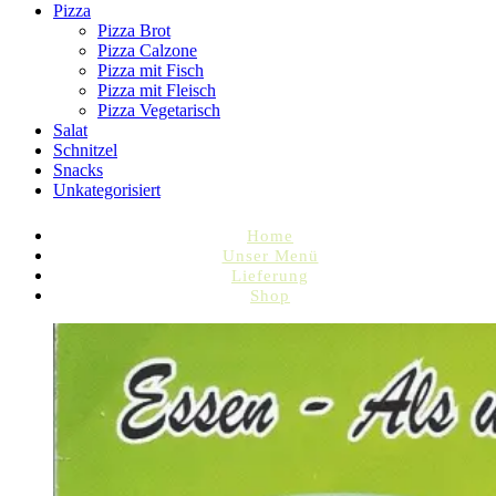
Pizza
Pizza Brot
Pizza Calzone
Pizza mit Fisch
Pizza mit Fleisch
Pizza Vegetarisch
Salat
Schnitzel
Snacks
Unkategorisiert
Home
Unser Menü
Lieferung
Shop