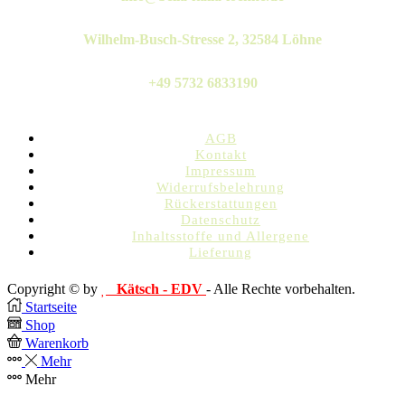
Wilhelm-Busch-Stresse 2, 32584 Löhne
+49 5732 6833190
AGB
Kontakt
Impressum
Widerrufsbelehrung
Rückerstattungen
Datenschutz
Inhaltsstoffe und Allergene
Lieferung
Copyright © by
Kätsch - EDV
- Alle Rechte vorbehalten.
Startseite
Shop
Warenkorb
Mehr
Mehr