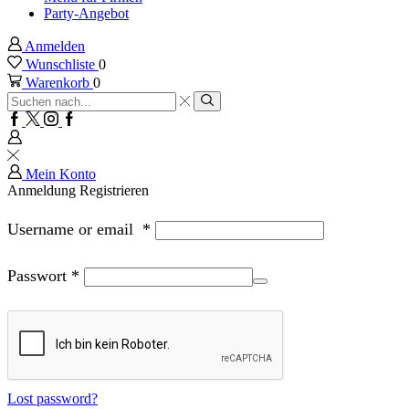
Party-Angebot
Anmelden
Wunschliste
0
Warenkorb
0
Sucheingabe
Suche
Facebook
Twitter
Instagram
Google
plus
Mein Konto
Anmeldung
Registrieren
Username or email
*
Passwort
*
Lost password?