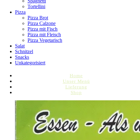
Spaghetti
Tortellini
Pizza
Pizza Brot
Pizza Calzone
Pizza mit Fisch
Pizza mit Fleisch
Pizza Vegetarisch
Salat
Schnitzel
Snacks
Unkategorisiert
Home
Unser Menü
Lieferung
Shop