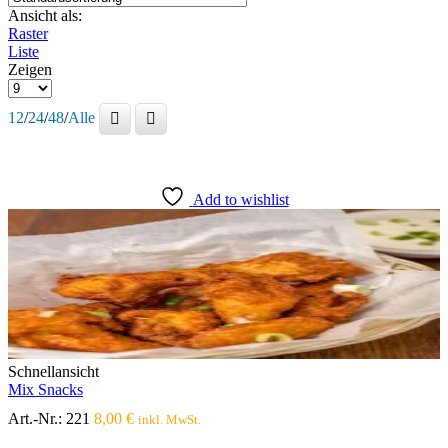
Ansicht als:
Raster
Liste
Zeigen
Produkte
pro
12
/
24
/
48
/
Alle
Seite
Add to wishlist
Schnellansicht
Mix Snacks
Art.-Nr.:
221
8,00
€
inkl. MwSt.