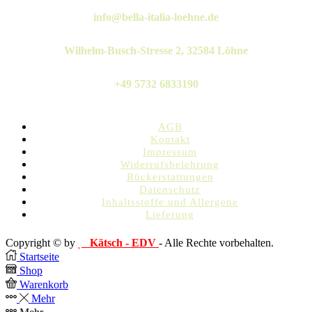
Twitter
Instagram
Pinterest
Linkedin
Whatsapp
info@bella-italia-loehne.de
Wilhelm-Busch-Stresse 2, 32584 Löhne
+49 5732 6833190
AGB
Kontakt
Impressum
Widerrufsbelehrung
Rückerstattungen
Datenschutz
Inhaltsstoffe und Allergene
Lieferung
Copyright © by
Kätsch - EDV
- Alle Rechte vorbehalten.
Startseite
Shop
Warenkorb
Mehr