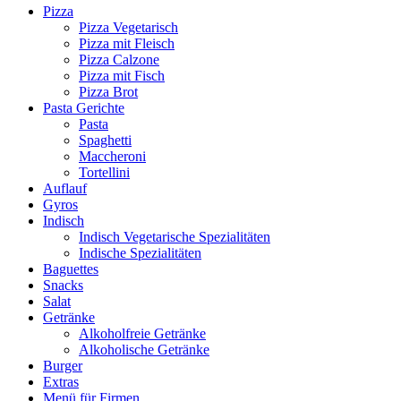
Pizza
Pizza Vegetarisch
Pizza mit Fleisch
Pizza Calzone
Pizza mit Fisch
Pizza Brot
Pasta Gerichte
Pasta
Spaghetti
Maccheroni
Tortellini
Auflauf
Gyros
Indisch
Indisch Vegetarische Spezialitäten
Indische Spezialitäten
Baguettes
Snacks
Salat
Getränke
Alkoholfreie Getränke
Alkoholische Getränke
Burger
Extras
Menü für Firmen