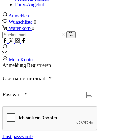
Party-Angebot
Anmelden
Wunschliste
0
Warenkorb
0
Sucheingabe
Suche
Facebook
Twitter
Instagram
Google
plus
Mein Konto
Anmeldung
Registrieren
Username or email
*
Passwort
*
Lost password?