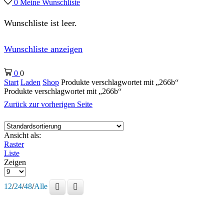
0
Meine Wunschliste
Wunschliste ist leer.
Wunschliste anzeigen
0
0
Start
Laden
Shop
Produkte verschlagwortet mit „266b“
Produkte verschlagwortet mit „266b“
Zurück zur vorherigen Seite
Ansicht als:
Raster
Liste
Zeigen
Produkte
pro
12
/
24
/
48
/
Alle
Seite