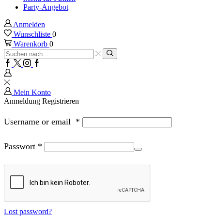
Party-Angebot
Anmelden
Wunschliste
0
Warenkorb
0
Sucheingabe
Suche
Facebook
Twitter
Instagram
Google
plus
Mein Konto
Anmeldung
Registrieren
Username or email
*
Passwort
*
Lost password?