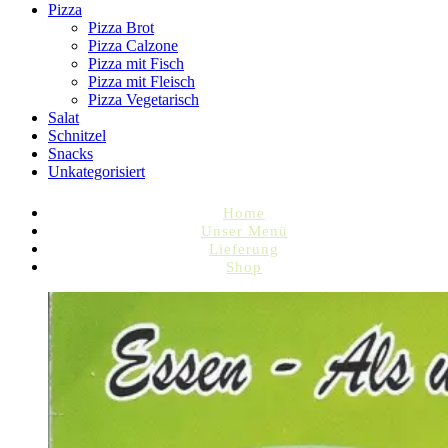
Pizza
Pizza Brot
Pizza Calzone
Pizza mit Fisch
Pizza mit Fleisch
Pizza Vegetarisch
Salat
Schnitzel
Snacks
Unkategorisiert
Home
Unser Menü
Lieferung
Shop