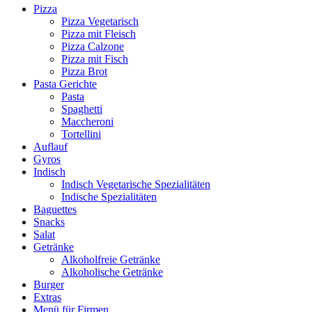
Pizza
Pizza Vegetarisch
Pizza mit Fleisch
Pizza Calzone
Pizza mit Fisch
Pizza Brot
Pasta Gerichte
Pasta
Spaghetti
Maccheroni
Tortellini
Auflauf
Gyros
Indisch
Indisch Vegetarische Spezialitäten
Indische Spezialitäten
Baguettes
Snacks
Salat
Getränke
Alkoholfreie Getränke
Alkoholische Getränke
Burger
Extras
Menü für Firmen