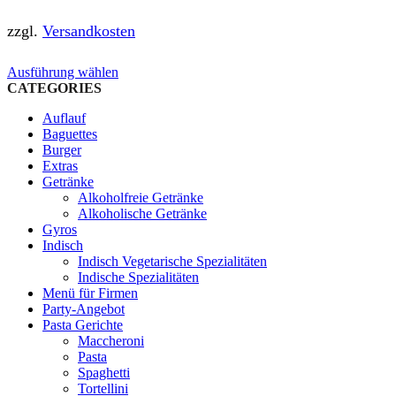
zzgl.
Versandkosten
Dieses
Ausführung wählen
Produkt
CATEGORIES
weist
Auflauf
mehrere
Baguettes
Varianten
Burger
auf.
Extras
Die
Getränke
Optionen
Alkoholfreie Getränke
können
Alkoholische Getränke
auf
Gyros
der
Indisch
Produktseite
Indisch Vegetarische Spezialitäten
gewählt
Indische Spezialitäten
werden
Menü für Firmen
Party-Angebot
Pasta Gerichte
Maccheroni
Pasta
Spaghetti
Tortellini