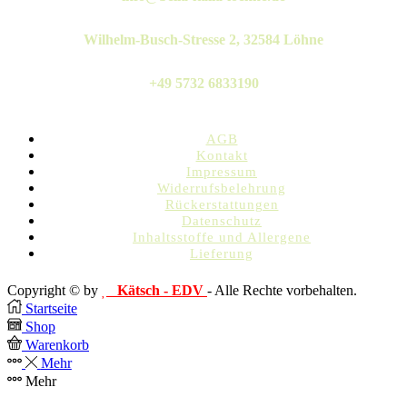
Wilhelm-Busch-Stresse 2, 32584 Löhne
+49 5732 6833190
AGB
Kontakt
Impressum
Widerrufsbelehrung
Rückerstattungen
Datenschutz
Inhaltsstoffe und Allergene
Lieferung
Copyright © by
Kätsch - EDV
- Alle Rechte vorbehalten.
Startseite
Shop
Warenkorb
Mehr
Mehr