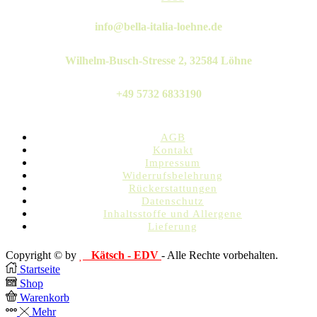
Twitter
Instagram
Pinterest
Linkedin
Whatsapp
info@bella-italia-loehne.de
Wilhelm-Busch-Stresse 2, 32584 Löhne
+49 5732 6833190
AGB
Kontakt
Impressum
Widerrufsbelehrung
Rückerstattungen
Datenschutz
Inhaltsstoffe und Allergene
Lieferung
Copyright © by
Kätsch - EDV
- Alle Rechte vorbehalten.
Startseite
Shop
Warenkorb
Mehr