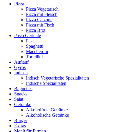
Pizza
Pizza Vegetarisch
Pizza mit Fleisch
Pizza Calzone
Pizza mit Fisch
Pizza Brot
Pasta Gerichte
Pasta
Spaghetti
Maccheroni
Tortellini
Auflauf
Gyros
Indisch
Indisch Vegetarische Spezialitäten
Indische Spezialitäten
Baguettes
Snacks
Salat
Getränke
Alkoholfreie Getränke
Alkoholische Getränke
Burger
Extras
Menü für Firmen