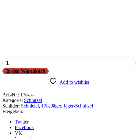
Jäger-
Schnitzel
In den Warenkorb
Menge
Add to wishlist
Art.-Nr.:
178-ps
Kategorie:
Schnitzel
Schilder:
Schnitzel
,
178
,
Jäger
,
Jäger-Schnitzel
Freigeben:
Twitter
Facebook
VK