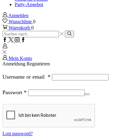
Party-Angebot
Anmelden
Wunschliste
0
Warenkorb
0
Sucheingabe
Suche
Facebook
Twitter
Instagram
Google
plus
Mein Konto
Anmeldung
Registrieren
Username or email
*
Passwort
*
Lost password?