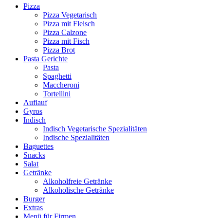
Pizza
Pizza Vegetarisch
Pizza mit Fleisch
Pizza Calzone
Pizza mit Fisch
Pizza Brot
Pasta Gerichte
Pasta
Spaghetti
Maccheroni
Tortellini
Auflauf
Gyros
Indisch
Indisch Vegetarische Spezialitäten
Indische Spezialitäten
Baguettes
Snacks
Salat
Getränke
Alkoholfreie Getränke
Alkoholische Getränke
Burger
Extras
Menü für Firmen