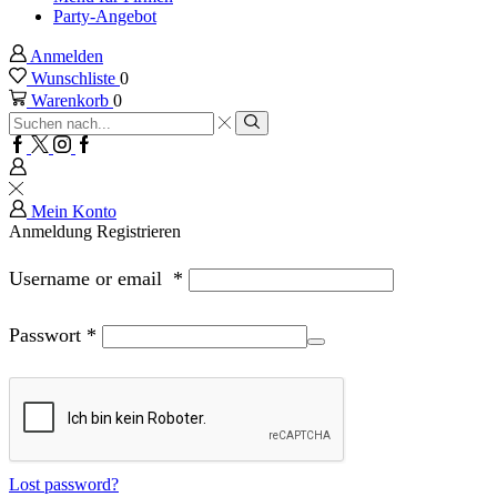
Party-Angebot
Anmelden
Wunschliste
0
Warenkorb
0
Sucheingabe
Suche
Facebook
Twitter
Instagram
Google
plus
Mein Konto
Anmeldung
Registrieren
Username or email
*
Passwort
*
Lost password?