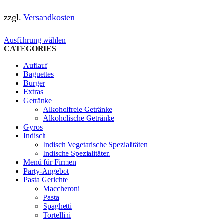
zzgl.
Versandkosten
Dieses
Ausführung wählen
Produkt
CATEGORIES
weist
Auflauf
mehrere
Baguettes
Varianten
Burger
auf.
Extras
Die
Getränke
Optionen
Alkoholfreie Getränke
können
Alkoholische Getränke
auf
Gyros
der
Indisch
Produktseite
Indisch Vegetarische Spezialitäten
gewählt
Indische Spezialitäten
werden
Menü für Firmen
Party-Angebot
Pasta Gerichte
Maccheroni
Pasta
Spaghetti
Tortellini