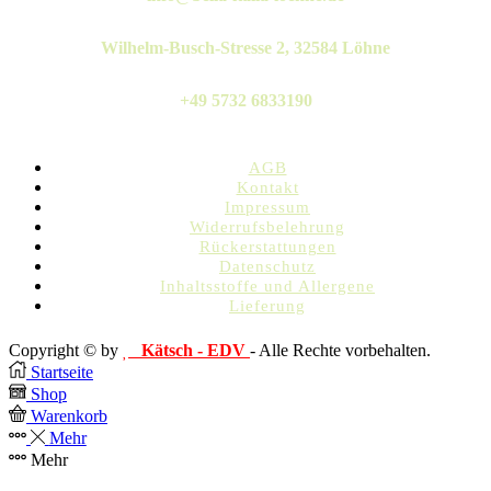
Wilhelm-Busch-Stresse 2, 32584 Löhne
+49 5732 6833190
AGB
Kontakt
Impressum
Widerrufsbelehrung
Rückerstattungen
Datenschutz
Inhaltsstoffe und Allergene
Lieferung
Copyright © by
Kätsch - EDV
- Alle Rechte vorbehalten.
Startseite
Shop
Warenkorb
Mehr
Mehr