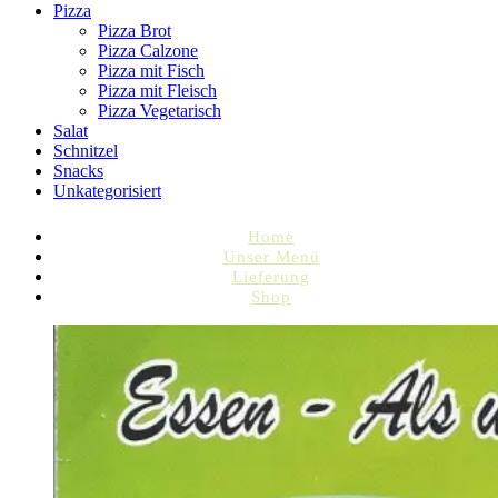
Pizza
Pizza Brot
Pizza Calzone
Pizza mit Fisch
Pizza mit Fleisch
Pizza Vegetarisch
Salat
Schnitzel
Snacks
Unkategorisiert
Home
Unser Menü
Lieferung
Shop