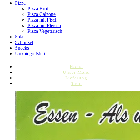
Pizza
Pizza Brot
Pizza Calzone
Pizza mit Fisch
Pizza mit Fleisch
Pizza Vegetarisch
Salat
Schnitzel
Snacks
Unkategorisiert
Home
Unser Menü
Lieferung
Shop