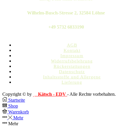
Wilhelm-Busch-Stresse 2, 32584 Löhne
+49 5732 6833190
AGB
Kontakt
Impressum
Widerrufsbelehrung
Rückerstattungen
Datenschutz
Inhaltsstoffe und Allergene
Lieferung
Copyright © by
Kätsch - EDV
- Alle Rechte vorbehalten.
Startseite
Shop
Warenkorb
Mehr
Mehr