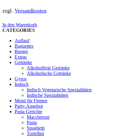
zzgl.
Versandkosten
In den Warenkorb
CATEGORIES
Auflauf
Baguettes
Burger
Extras
Getränke
Alkoholfreie Getränke
Alkoholische Getränke
Gyros
Indisch
Indisch Vegetarische Spezialitäten
Indische Spezialitäten
Menü für Firmen
Party-Angebot
Pasta Gerichte
Maccheroni
Pasta
Spaghetti
Tortellini