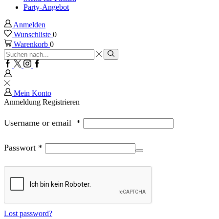
Party-Angebot
Anmelden
Wunschliste
0
Warenkorb
0
Sucheingabe
Suche
Facebook
Twitter
Instagram
Google
plus
Mein Konto
Anmeldung
Registrieren
Username or email
*
Passwort
*
Lost password?