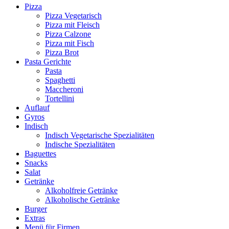
Pizza
Pizza Vegetarisch
Pizza mit Fleisch
Pizza Calzone
Pizza mit Fisch
Pizza Brot
Pasta Gerichte
Pasta
Spaghetti
Maccheroni
Tortellini
Auflauf
Gyros
Indisch
Indisch Vegetarische Spezialitäten
Indische Spezialitäten
Baguettes
Snacks
Salat
Getränke
Alkoholfreie Getränke
Alkoholische Getränke
Burger
Extras
Menü für Firmen