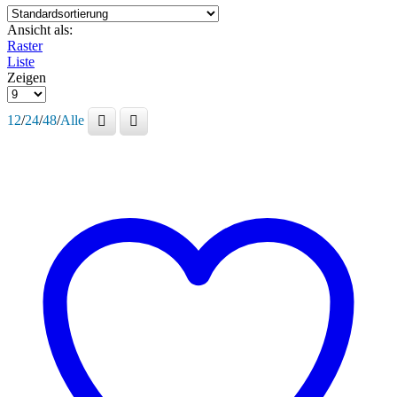
Ansicht als:
Raster
Liste
Zeigen
Produkte
pro
12
/
24
/
48
/
Alle
Seite