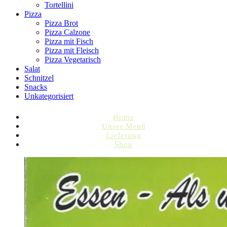
Tortellini
Pizza
Pizza Brot
Pizza Calzone
Pizza mit Fisch
Pizza mit Fleisch
Pizza Vegetarisch
Salat
Schnitzel
Snacks
Unkategorisiert
Home
Unser Menü
Lieferung
Shop