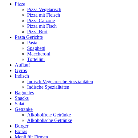
Pizza
Pizza Vegetarisch
Pizza mit Fleisch
Pizza Calzone
Pizza mit Fisch
Pizza Brot
Pasta Gerichte
Pasta
Spaghetti
Maccheroni
Tortellini
Auflauf
Gyros
Indisch
Indisch Vegetarische Spezialitäten
Indische Spezialitäten
Baguettes
Snacks
Salat
Getränke
Alkoholfreie Getränke
Alkoholische Getränke
Burger
Extras
Menü für Firmen