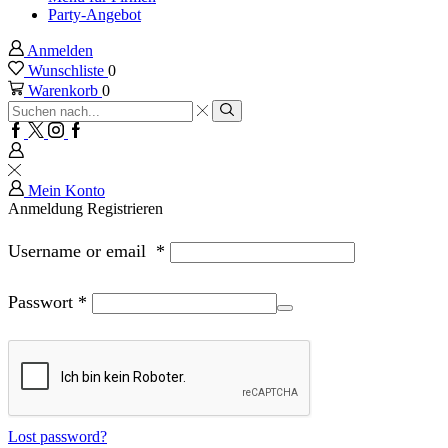
Party-Angebot
Anmelden
Wunschliste
0
Warenkorb
0
Sucheingabe
Suche
Facebook
Twitter
Instagram
Google
plus
Mein Konto
Anmeldung
Registrieren
Username or email
*
Passwort
*
Lost password?