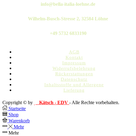
Twitter
Instagram
Pinterest
Linkedin
Whatsapp
info@bella-italia-loehne.de
Wilhelm-Busch-Stresse 2, 32584 Löhne
+49 5732 6833190
AGB
Kontakt
Impressum
Widerrufsbelehrung
Rückerstattungen
Datenschutz
Inhaltsstoffe und Allergene
Lieferung
Copyright © by
Kätsch - EDV
- Alle Rechte vorbehalten.
Startseite
Shop
Warenkorb
Mehr
Mehr