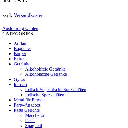
inkl. MwSt.
zzgl.
Versandkosten
Dieses
Ausführung wählen
Produkt
CATEGORIES
weist
Auflauf
mehrere
Baguettes
Varianten
Burger
auf.
Extras
Die
Getränke
Optionen
Alkoholfreie Getränke
können
Alkoholische Getränke
auf
Gyros
der
Indisch
Produktseite
Indisch Vegetarische Spezialitäten
gewählt
Indische Spezialitäten
werden
Menü für Firmen
Party-Angebot
Pasta Gerichte
Maccheroni
Pasta
Spaghetti