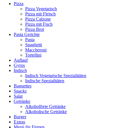
Pizza
Pizza Vegetarisch
Pizza mit Fleisch
Pizza Calzone
Pizza mit Fisch
Pizza Brot
Pasta Gerichte
Pasta
Spaghetti
Maccheroni
Tortellini
Auflauf
Gyros
Indisch
Indisch Vegetarische Spezialitäten
Indische Spezialitäten
Baguettes
Snacks
Salat
Getränke
Alkoholfreie Getränke
Alkoholische Getränke
Burger
Extras
Menü für Firmen