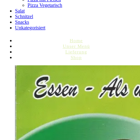
Pizza Vegetarisch
Salat
Schnitzel
Snacks
Unkategorisiert
Home
Unser Menü
Lieferung
Shop