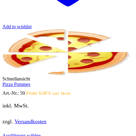
Add to wishlist
Schnellansicht
Pizza Pommes
Art.-Nr.:
59
From:
6,00
€
inkl. MwSt.
inkl. MwSt.
zzgl.
Versandkosten
Dieses
Ausführung wählen