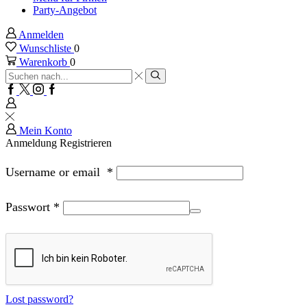
Party-Angebot
Anmelden
Wunschliste
0
Warenkorb
0
Sucheingabe
Suche
Facebook
Twitter
Instagram
Google
plus
Mein Konto
Anmeldung
Registrieren
Username or email
*
Passwort
*
Lost password?