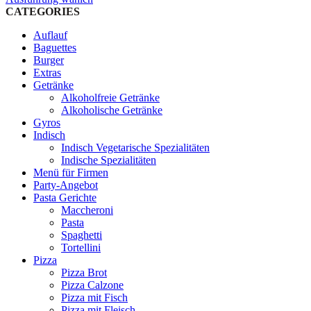
Produkt
CATEGORIES
weist
Auflauf
mehrere
Baguettes
Varianten
Burger
auf.
Extras
Die
Getränke
Optionen
Alkoholfreie Getränke
können
Alkoholische Getränke
auf
Gyros
der
Indisch
Produktseite
Indisch Vegetarische Spezialitäten
gewählt
Indische Spezialitäten
werden
Menü für Firmen
Party-Angebot
Pasta Gerichte
Maccheroni
Pasta
Spaghetti
Tortellini
Pizza
Pizza Brot
Pizza Calzone
Pizza mit Fisch
Pizza mit Fleisch