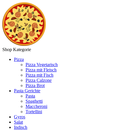
Shop Kategorie
Pizza
Pizza Vegetarisch
Pizza mit Fleisch
Pizza mit Fisch
Pizza Calzone
Pizza Brot
Pasta Gerichte
Pasta
Spaghetti
Maccheroni
Tortellini
Gyros
Salat
Indisch