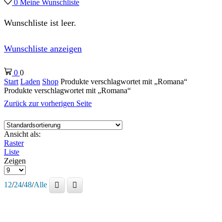
0
Meine Wunschliste
Wunschliste ist leer.
Wunschliste anzeigen
0
0
Start
Laden
Shop
Produkte verschlagwortet mit „Romana“
Produkte verschlagwortet mit „Romana“
Zurück zur vorherigen Seite
Ansicht als:
Raster
Liste
Zeigen
Produkte
pro
12
/
24
/
48
/
Alle
Seite