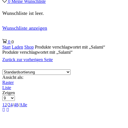
0
Meine Wunschliste
Wunschliste ist leer.
Wunschliste anzeigen
0
0
Start
Laden
Shop
Produkte verschlagwortet mit „Salami“
Produkte verschlagwortet mit „Salami“
Zurück zur vorherigen Seite
Ansicht als:
Raster
Liste
Zeigen
Produkte
pro
12
/
24
/
48
/
Alle
Seite