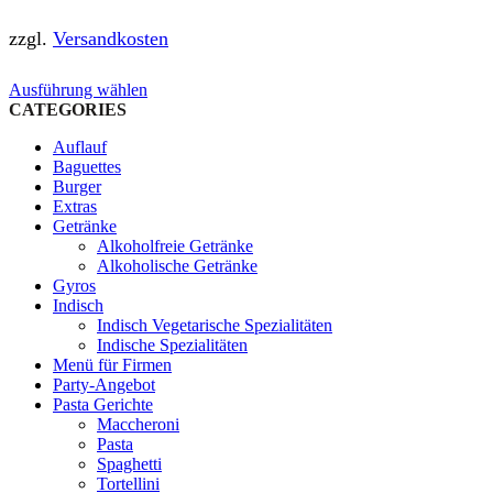
zzgl.
Versandkosten
Dieses
Ausführung wählen
Produkt
CATEGORIES
weist
Auflauf
mehrere
Baguettes
Varianten
Burger
auf.
Extras
Die
Getränke
Optionen
Alkoholfreie Getränke
können
Alkoholische Getränke
auf
Gyros
der
Indisch
Produktseite
Indisch Vegetarische Spezialitäten
gewählt
Indische Spezialitäten
werden
Menü für Firmen
Party-Angebot
Pasta Gerichte
Maccheroni
Pasta
Spaghetti
Tortellini