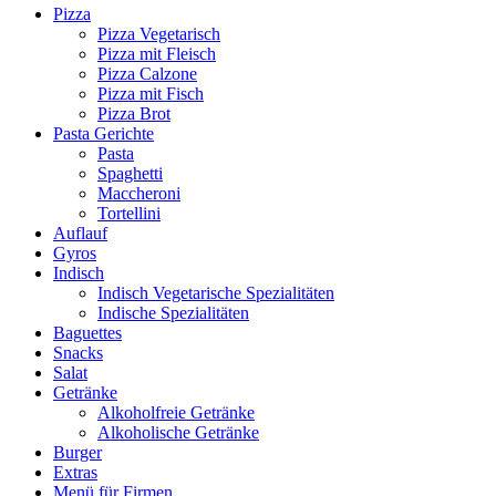
Pizza
Pizza Vegetarisch
Pizza mit Fleisch
Pizza Calzone
Pizza mit Fisch
Pizza Brot
Pasta Gerichte
Pasta
Spaghetti
Maccheroni
Tortellini
Auflauf
Gyros
Indisch
Indisch Vegetarische Spezialitäten
Indische Spezialitäten
Baguettes
Snacks
Salat
Getränke
Alkoholfreie Getränke
Alkoholische Getränke
Burger
Extras
Menü für Firmen