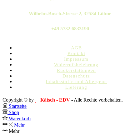
Wilhelm-Busch-Stresse 2, 32584 Löhne
+49 5732 6833190
AGB
Kontakt
Impressum
Widerrufsbelehrung
Rückerstattungen
Datenschutz
Inhaltsstoffe und Allergene
Lieferung
Copyright © by
Kätsch - EDV
- Alle Rechte vorbehalten.
Startseite
Shop
Warenkorb
Mehr
Mehr