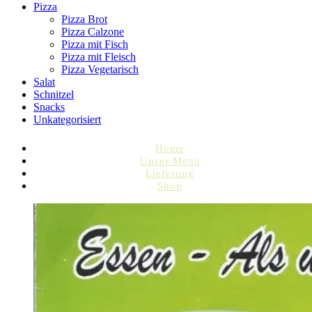
Pizza
Pizza Brot
Pizza Calzone
Pizza mit Fisch
Pizza mit Fleisch
Pizza Vegetarisch
Salat
Schnitzel
Snacks
Unkategorisiert
Home
Unser Menü
Lieferung
Shop