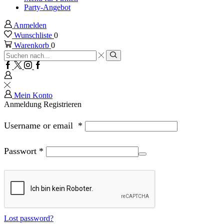
Party-Angebot
Anmelden
Wunschliste
0
Warenkorb
0
Sucheingabe
Suche
Facebook
Twitter
Instagram
Google
plus
Mein Konto
Anmeldung
Registrieren
Username or email
*
Passwort
*
Lost password?