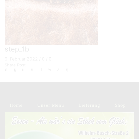
step_1b
9. Februar 2022
/
0
/
0
Share Post
Home
Unser Menü
Lieferung
Shop