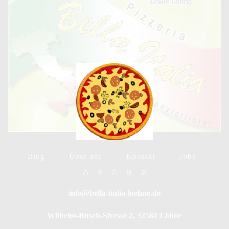
Blog
Über uns
Kontakt
Jobs
Twitter
Instagram
Pinterest
Linkedin
Whatsapp
info@bella-italia-loehne.de
Wilhelm-Busch-Stresse 2, 32584 Löhne