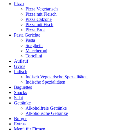
Pizza
Pizza Vegetarisch
Pizza mit Fleisch
Pizza Calzone
Pizza mit Fisch
Pizza Brot
Pasta Gerichte
Pasta
Spaghetti
Maccheroni
Tortellini
Auflauf
Gyros
Indisch
Indisch Vegetarische Spezialitäten
Indische Spezialitäten
Baguettes
Snacks
Salat
Getränke
Alkoholfreie Getränke
Alkoholische Getränke
Burger
Extras
Menü für Firmen