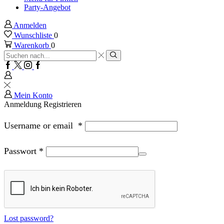
Party-Angebot
Anmelden
Wunschliste
0
Warenkorb
0
Sucheingabe
Suche
Facebook
Twitter
Instagram
Google
plus
Mein Konto
Anmeldung
Registrieren
Username or email
*
Passwort
*
Lost password?