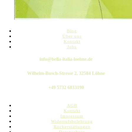
Blog
Über uns
Kontakt
Jobs
Twitter
Instagram
Pinterest
Linkedin
Whatsapp
info@bella-italia-loehne.de
Wilhelm-Busch-Stresse 2, 32584 Löhne
+49 5732 6833190
AGB
Kontakt
Impressum
Widerrufsbelehrung
Rückerstattungen
Datenschutz