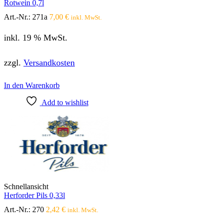
Rotwein 0,7l
Art.-Nr.:
271a
7,00
€
inkl. MwSt.
inkl. 19 % MwSt.
zzgl.
Versandkosten
In den Warenkorb
Add to wishlist
Schnellansicht
Herforder Pils 0,33l
Art.-Nr.:
270
2,42
€
inkl. MwSt.