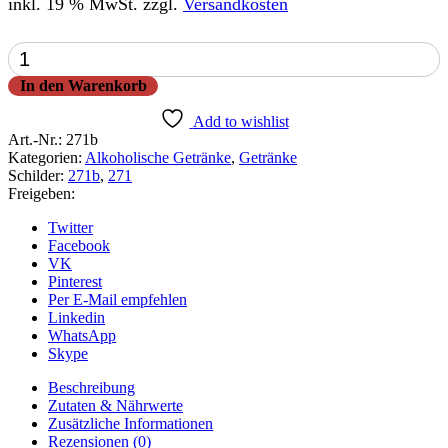
inkl. 19 % MwSt.
zzgl.
Versandkosten
Weißwein
0,7l
In den Warenkorb
Menge
Add to wishlist
Art.-Nr.:
271b
Kategorien:
Alkoholische Getränke
,
Getränke
Schilder:
271b
,
271
Freigeben:
Twitter
Facebook
VK
Pinterest
Per E-Mail empfehlen
Linkedin
WhatsApp
Skype
Beschreibung
Zutaten & Nährwerte
Zusätzliche Informationen
Rezensionen (0)