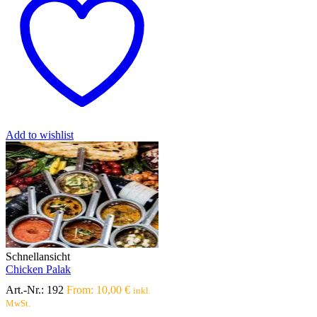
mehrere
Varianten
auf.
Die
Optionen
können
auf
der
Produktseite
gewählt
werden
Add to wishlist
Schnellansicht
Chicken Palak
Art.-Nr.:
192
From:
10,00
€
inkl.
MwSt.