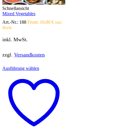
Schnellansicht
Mixed Vegetables
Art.-Nr.:
188
From:
10,00
€
inkl.
MwSt.
inkl. MwSt.
zzgl.
Versandkosten
Dieses
Ausführung wählen
Produkt
weist
mehrere
Varianten
auf.
Die
Optionen
können
auf
der
Produktseite