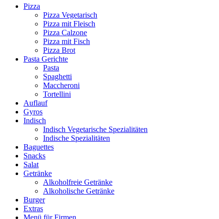
Pizza
Pizza Vegetarisch
Pizza mit Fleisch
Pizza Calzone
Pizza mit Fisch
Pizza Brot
Pasta Gerichte
Pasta
Spaghetti
Maccheroni
Tortellini
Auflauf
Gyros
Indisch
Indisch Vegetarische Spezialitäten
Indische Spezialitäten
Baguettes
Snacks
Salat
Getränke
Alkoholfreie Getränke
Alkoholische Getränke
Burger
Extras
Menü für Firmen