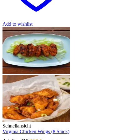
der
Produktseite
gewählt
werden
Add to wishlist
Schnellansicht
Virginia Chicken Wings (8 Stück)