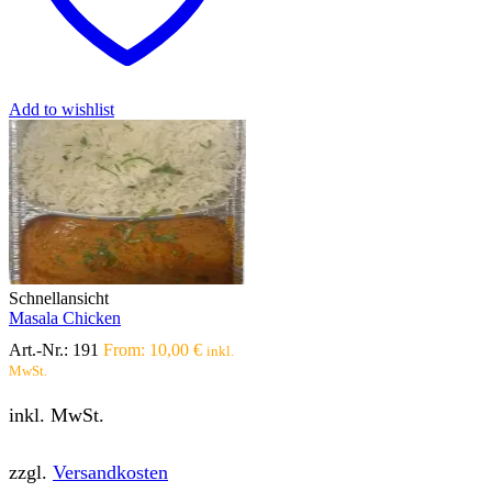
können
auf
der
Produktseite
gewählt
werden
Add to wishlist
Schnellansicht
Masala Chicken
Art.-Nr.:
191
From:
10,00
€
inkl.
MwSt.
inkl. MwSt.
zzgl.
Versandkosten