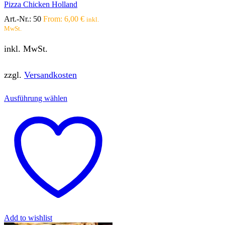
Pizza Chicken Holland
Art.-Nr.:
50
From:
6,00
€
inkl.
MwSt.
inkl. MwSt.
zzgl.
Versandkosten
Dieses
Ausführung wählen
Produkt
weist
mehrere
Varianten
auf.
Die
Optionen
können
auf
der
Produktseite
gewählt
werden
Add to wishlist