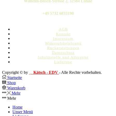
Wilhelm-Busch-Stresse 2, 32584 Löhne
+49 5732 6833190
AGB
Kontakt
Impressum
Widerrufsbelehrung
Rückerstattungen
Datenschutz
Inhaltsstoffe und Allergene
Lieferung
Copyright © by
Kätsch - EDV
- Alle Rechte vorbehalten.
Startseite
Shop
Warenkorb
Mehr
Mehr
Home
Unser Menü