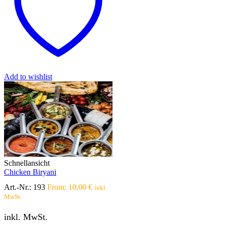
auf.
Die
Optionen
können
auf
der
Produktseite
gewählt
werden
Add to wishlist
Schnellansicht
Chicken Biryani
Art.-Nr.:
193
From:
10,00
€
inkl.
MwSt.
inkl. MwSt.