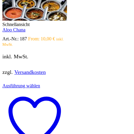
Schnellansicht
Aloo Chana
Art.-Nr.:
187
From:
10,00
€
inkl.
MwSt.
inkl. MwSt.
zzgl.
Versandkosten
Dieses
Ausführung wählen
Produkt
weist
mehrere
Varianten
auf.
Die
Optionen
können
auf