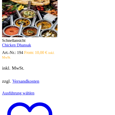
Schnellansicht
Chicken Dhansak
Art.-Nr.:
194
From:
10,00
€
inkl.
MwSt.
inkl. MwSt.
zzgl.
Versandkosten
Dieses
Ausführung wählen
Produkt
weist
mehrere
Varianten