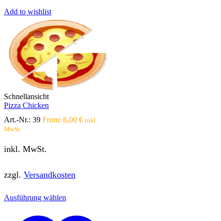
gewählt
werden
Add to wishlist
Schnellansicht
Pizza Chicken
Art.-Nr.:
39
From:
6,00
€
inkl.
MwSt.
inkl. MwSt.
zzgl.
Versandkosten
Dieses
Ausführung wählen
Produkt
weist