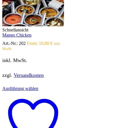
Schnellansicht
Mango Chicken
Art.-Nr.:
202
From:
10,00
€
inkl.
MwSt.
inkl. MwSt.
zzgl.
Versandkosten
Dieses
Ausführung wählen
Produkt
weist
mehrere
Varianten
auf.
Die
Optionen