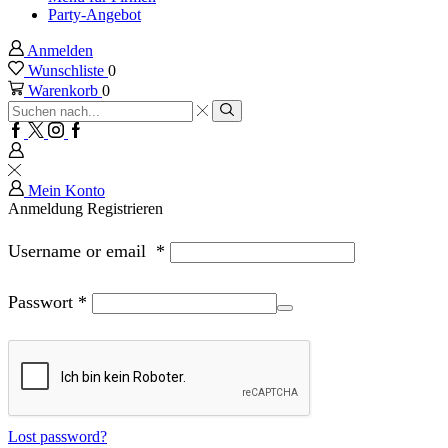
Party-Angebot
Anmelden
Wunschliste
0
Warenkorb
0
Sucheingabe
Suche
Facebook
Twitter
Instagram
Google
plus
Mein Konto
Anmeldung
Registrieren
Username or email
*
Passwort
*
Lost password?