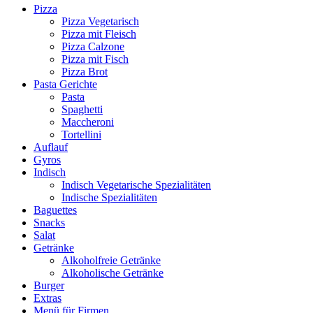
Pizza
Pizza Vegetarisch
Pizza mit Fleisch
Pizza Calzone
Pizza mit Fisch
Pizza Brot
Pasta Gerichte
Pasta
Spaghetti
Maccheroni
Tortellini
Auflauf
Gyros
Indisch
Indisch Vegetarische Spezialitäten
Indische Spezialitäten
Baguettes
Snacks
Salat
Getränke
Alkoholfreie Getränke
Alkoholische Getränke
Burger
Extras
Menü für Firmen