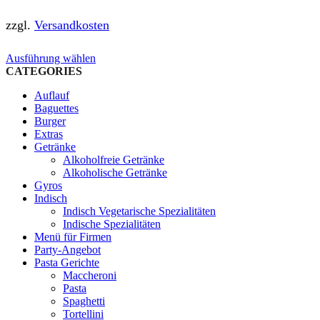
zzgl.
Versandkosten
Dieses
Ausführung wählen
Produkt
CATEGORIES
weist
Auflauf
mehrere
Baguettes
Varianten
Burger
auf.
Extras
Die
Getränke
Optionen
Alkoholfreie Getränke
können
Alkoholische Getränke
auf
Gyros
der
Indisch
Produktseite
Indisch Vegetarische Spezialitäten
gewählt
Indische Spezialitäten
werden
Menü für Firmen
Party-Angebot
Pasta Gerichte
Maccheroni
Pasta
Spaghetti
Tortellini