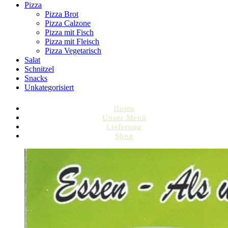
Pizza
Pizza Brot
Pizza Calzone
Pizza mit Fisch
Pizza mit Fleisch
Pizza Vegetarisch
Salat
Schnitzel
Snacks
Unkategorisiert
Home
Unser Menü
Lieferung
Shop