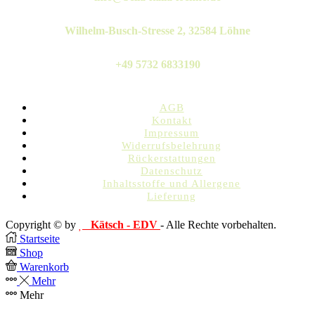
Wilhelm-Busch-Stresse 2, 32584 Löhne
+49 5732 6833190
AGB
Kontakt
Impressum
Widerrufsbelehrung
Rückerstattungen
Datenschutz
Inhaltsstoffe und Allergene
Lieferung
Copyright © by
Kätsch - EDV
- Alle Rechte vorbehalten.
Startseite
Shop
Warenkorb
Mehr
Mehr