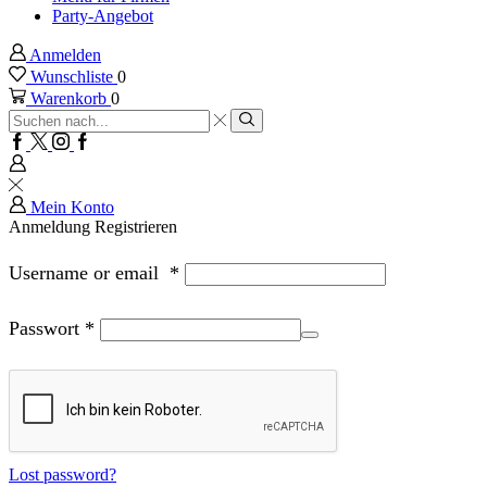
Party-Angebot
Anmelden
Wunschliste
0
Warenkorb
0
Sucheingabe
Suche
Facebook
Twitter
Instagram
Google
plus
Mein Konto
Anmeldung
Registrieren
Username or email
*
Passwort
*
Lost password?