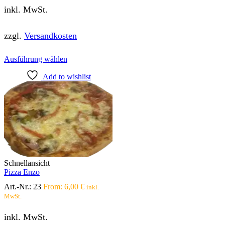
inkl. MwSt.
zzgl.
Versandkosten
Dieses
Ausführung wählen
Produkt
Add to wishlist
weist
mehrere
Varianten
auf.
Die
Optionen
können
auf
der
Produktseite
Schnellansicht
gewählt
Pizza Enzo
werden
Art.-Nr.:
23
From:
6,00
€
inkl.
MwSt.
inkl. MwSt.