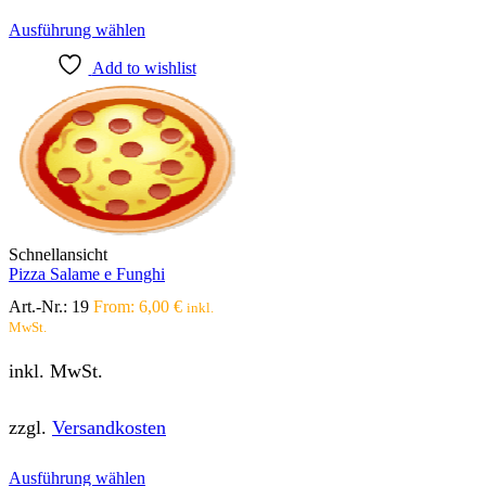
Dieses
Ausführung wählen
Produkt
Add to wishlist
weist
mehrere
Varianten
auf.
Die
Optionen
können
auf
der
Produktseite
Schnellansicht
gewählt
Pizza Salame e Funghi
werden
Art.-Nr.:
19
From:
6,00
€
inkl.
MwSt.
inkl. MwSt.
zzgl.
Versandkosten
Dieses
Ausführung wählen