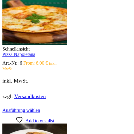
mehrere
Varianten
auf.
Die
Optionen
können
auf
der
Produktseite
Schnellansicht
gewählt
Pizza Napoletana
werden
Art.-Nr.:
6
From:
6,00
€
inkl.
MwSt.
inkl. MwSt.
zzgl.
Versandkosten
Dieses
Ausführung wählen
Produkt
Add to wishlist
weist
mehrere
Varianten