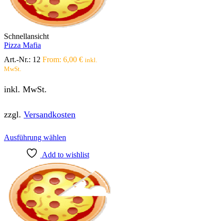
können
auf
der
Produktseite
Schnellansicht
gewählt
Pizza Mafia
werden
Art.-Nr.:
12
From:
6,00
€
inkl.
MwSt.
inkl. MwSt.
zzgl.
Versandkosten
Dieses
Ausführung wählen
Produkt
Add to wishlist
weist
mehrere
Varianten
auf.
Die
Optionen
können
auf