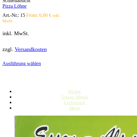
Schnellansicht
gewählt
Pizza Löhne
werden
Art.-Nr.:
15
From:
6,00
€
inkl.
MwSt.
inkl. MwSt.
zzgl.
Versandkosten
Dieses
Ausführung wählen
Produkt
weist
mehrere
Varianten
auf.
Home
Die
Unser Menü
Optionen
Lieferung
können
Shop
auf
der
Produktseite
gewählt
werden