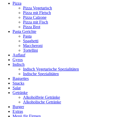
Pizza
Pizza Vegetarisch
Pizza mit Fleisch
Pizza Calzone
Pizza mit Fisch
Pizza Brot
Pasta Gerichte
Pasta
Spaghetti
Maccheroni
Tortellini
Auflauf
Gyros
Indisch
Indisch Vegetarische Spezialitäten
Indische Spezialitäten
Baguettes
Snacks
Salat
Getränke
Alkoholfreie Getränke
Alkoholische Getränke
Burger
Extras
Menü für Firmen