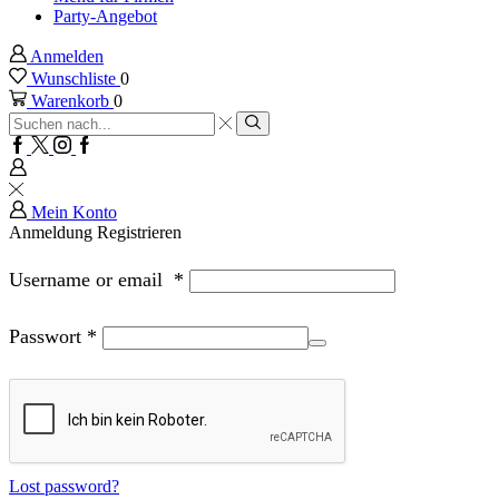
Party-Angebot
Anmelden
Wunschliste
0
Warenkorb
0
Sucheingabe
Suche
Facebook
Twitter
Instagram
Google
plus
Mein Konto
Anmeldung
Registrieren
Username or email
*
Passwort
*
Lost password?