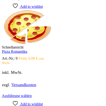
Produkt
Add to wishlist
weist
mehrere
Varianten
auf.
Die
Optionen
können
auf
der
Produktseite
Schnellansicht
gewählt
Pizza Romantika
werden
Art.-Nr.:
9
From:
6,00
€
inkl.
MwSt.
inkl. MwSt.
zzgl.
Versandkosten
Dieses
Ausführung wählen
Produkt
Add to wishlist
weist