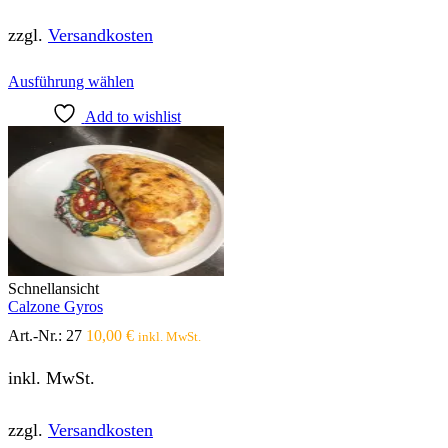
zzgl.
Versandkosten
Dieses
Ausführung wählen
Produkt
Add to wishlist
weist
mehrere
Varianten
auf.
Die
Optionen
können
auf
der
Produktseite
Schnellansicht
gewählt
Calzone Gyros
werden
Art.-Nr.:
27
10,00
€
inkl. MwSt.
inkl. MwSt.
zzgl.
Versandkosten