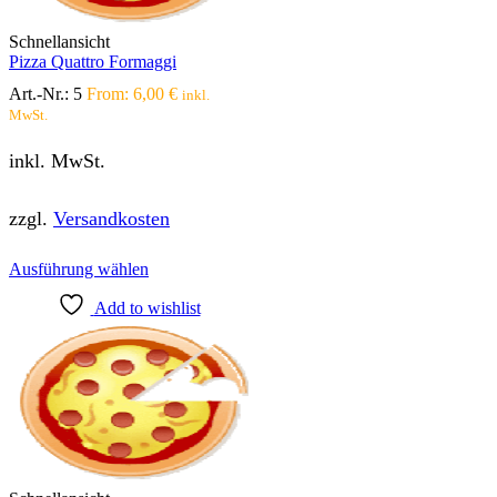
der
Produktseite
Schnellansicht
gewählt
Pizza Quattro Formaggi
werden
Art.-Nr.:
5
From:
6,00
€
inkl.
MwSt.
inkl. MwSt.
zzgl.
Versandkosten
Dieses
Ausführung wählen
Produkt
Add to wishlist
weist
mehrere
Varianten
auf.
Die
Optionen
können
auf
der
Produktseite