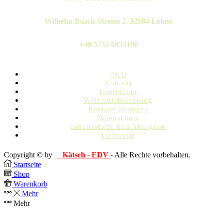
Wilhelm-Busch-Stresse 2, 32584 Löhne
+49 5732 6833190
AGB
Kontakt
Impressum
Widerrufsbelehrung
Rückerstattungen
Datenschutz
Inhaltsstoffe und Allergene
Lieferung
Copyright © by
Kätsch - EDV
- Alle Rechte vorbehalten.
Startseite
Shop
Warenkorb
Mehr
Mehr