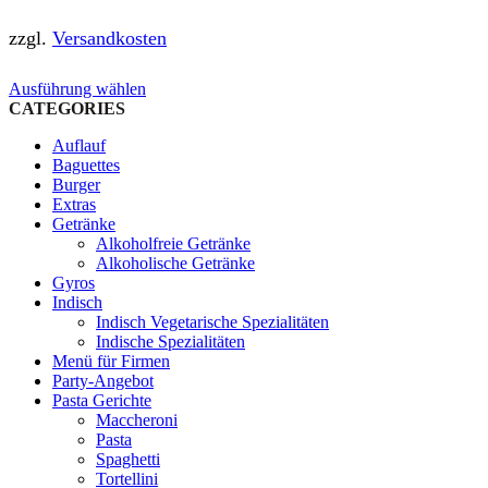
zzgl.
Versandkosten
Dieses
Ausführung wählen
Produkt
CATEGORIES
weist
Auflauf
mehrere
Baguettes
Varianten
Burger
auf.
Extras
Die
Getränke
Optionen
Alkoholfreie Getränke
können
Alkoholische Getränke
auf
Gyros
der
Indisch
Produktseite
Indisch Vegetarische Spezialitäten
gewählt
Indische Spezialitäten
werden
Menü für Firmen
Party-Angebot
Pasta Gerichte
Maccheroni
Pasta
Spaghetti
Tortellini