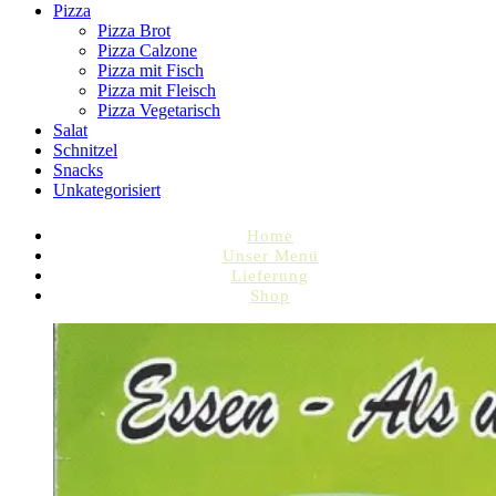
Pizza
Pizza Brot
Pizza Calzone
Pizza mit Fisch
Pizza mit Fleisch
Pizza Vegetarisch
Salat
Schnitzel
Snacks
Unkategorisiert
Home
Unser Menü
Lieferung
Shop