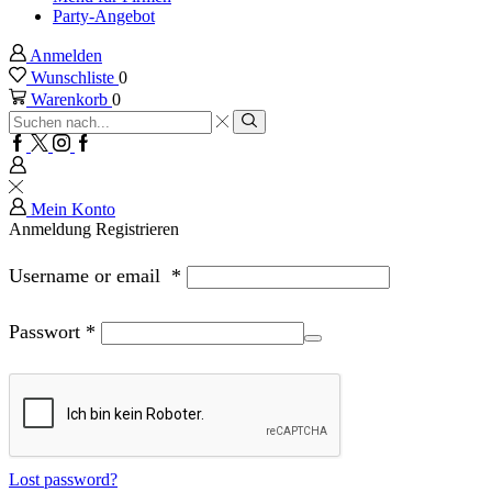
Party-Angebot
Anmelden
Wunschliste
0
Warenkorb
0
Sucheingabe
Suche
Facebook
Twitter
Instagram
Google
plus
Mein Konto
Anmeldung
Registrieren
Username or email
*
Passwort
*
Lost password?