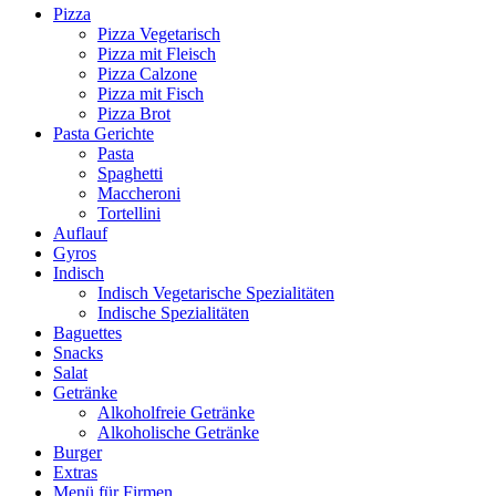
Pizza
Pizza Vegetarisch
Pizza mit Fleisch
Pizza Calzone
Pizza mit Fisch
Pizza Brot
Pasta Gerichte
Pasta
Spaghetti
Maccheroni
Tortellini
Auflauf
Gyros
Indisch
Indisch Vegetarische Spezialitäten
Indische Spezialitäten
Baguettes
Snacks
Salat
Getränke
Alkoholfreie Getränke
Alkoholische Getränke
Burger
Extras
Menü für Firmen