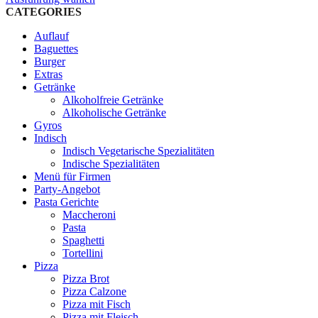
Produkt
CATEGORIES
weist
Auflauf
mehrere
Baguettes
Varianten
Burger
auf.
Extras
Die
Getränke
Optionen
Alkoholfreie Getränke
können
Alkoholische Getränke
auf
Gyros
der
Indisch
Produktseite
Indisch Vegetarische Spezialitäten
gewählt
Indische Spezialitäten
werden
Menü für Firmen
Party-Angebot
Pasta Gerichte
Maccheroni
Pasta
Spaghetti
Tortellini
Pizza
Pizza Brot
Pizza Calzone
Pizza mit Fisch
Pizza mit Fleisch