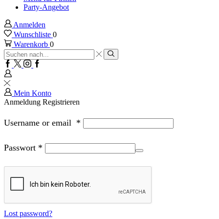
Party-Angebot
Anmelden
Wunschliste
0
Warenkorb
0
Sucheingabe
Suche
Facebook
Twitter
Instagram
Google
plus
Mein Konto
Anmeldung
Registrieren
Username or email
*
Passwort
*
Lost password?