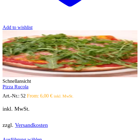
Add to wishlist
Schnellansicht
Pizza Rucola
Art.-Nr.:
52
From:
6,00
€
inkl. MwSt.
inkl. MwSt.
zzgl.
Versandkosten
Dieses
Ausführung wählen