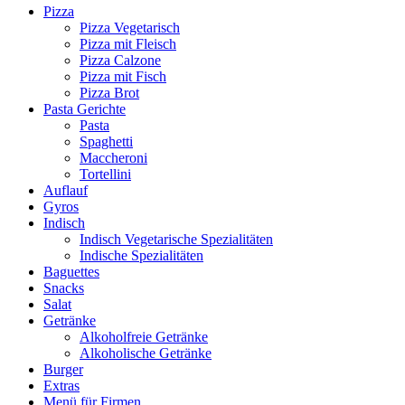
Pizza
Pizza Vegetarisch
Pizza mit Fleisch
Pizza Calzone
Pizza mit Fisch
Pizza Brot
Pasta Gerichte
Pasta
Spaghetti
Maccheroni
Tortellini
Auflauf
Gyros
Indisch
Indisch Vegetarische Spezialitäten
Indische Spezialitäten
Baguettes
Snacks
Salat
Getränke
Alkoholfreie Getränke
Alkoholische Getränke
Burger
Extras
Menü für Firmen