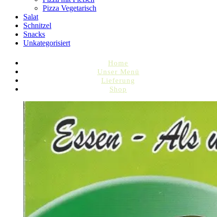
Pizza Vegetarisch
Salat
Schnitzel
Snacks
Unkategorisiert
Home
Unser Menü
Lieferung
Shop