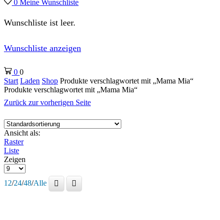
0
Meine Wunschliste
Wunschliste ist leer.
Wunschliste anzeigen
0
0
Start
Laden
Shop
Produkte verschlagwortet mit „Mama Mia“
Produkte verschlagwortet mit „Mama Mia“
Zurück zur vorherigen Seite
Ansicht als:
Raster
Liste
Zeigen
Produkte
pro
12
/
24
/
48
/
Alle
Seite