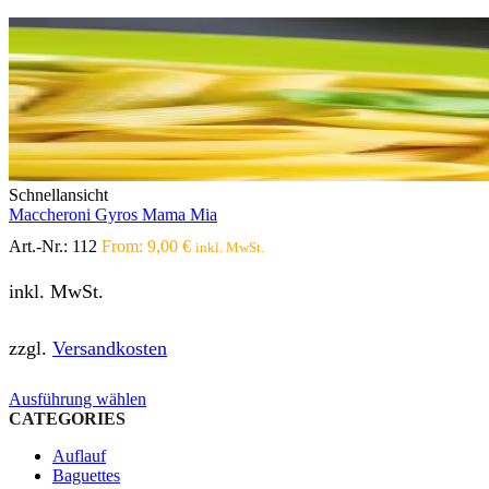
Schnellansicht
Maccheroni Gyros Mama Mia
Art.-Nr.:
112
From:
9,00
€
inkl. MwSt.
inkl. MwSt.
zzgl.
Versandkosten
Dieses
Ausführung wählen
Produkt
CATEGORIES
weist
Auflauf
mehrere
Baguettes
Varianten