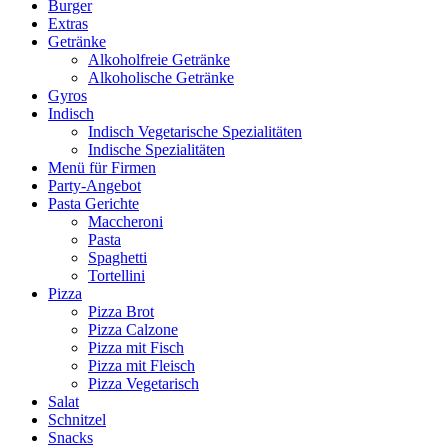
Burger
auf.
Extras
Die
Getränke
Optionen
Alkoholfreie Getränke
können
Alkoholische Getränke
auf
Gyros
der
Indisch
Produktseite
Indisch Vegetarische Spezialitäten
gewählt
Indische Spezialitäten
werden
Menü für Firmen
Party-Angebot
Pasta Gerichte
Maccheroni
Pasta
Spaghetti
Tortellini
Pizza
Pizza Brot
Pizza Calzone
Pizza mit Fisch
Pizza mit Fleisch
Pizza Vegetarisch
Salat
Schnitzel
Snacks