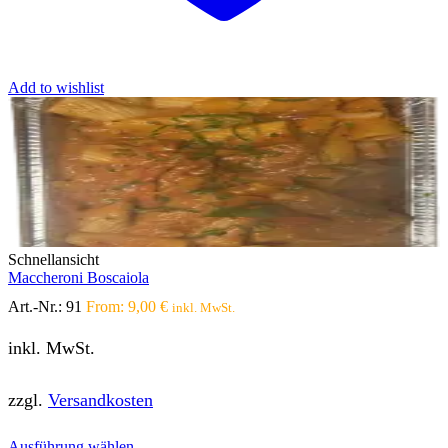
Add to wishlist
Schnellansicht
Maccheroni Boscaiola
Art.-Nr.:
91
From:
9,00
€
inkl. MwSt.
inkl. MwSt.
zzgl.
Versandkosten
Dieses
Ausführung wählen