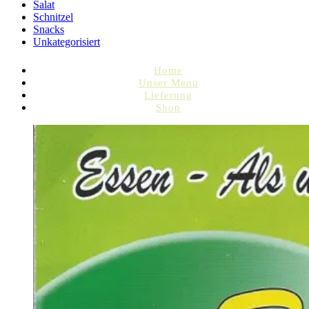
Salat
Schnitzel
Snacks
Unkategorisiert
Home
Unser Menü
Lieferung
Shop