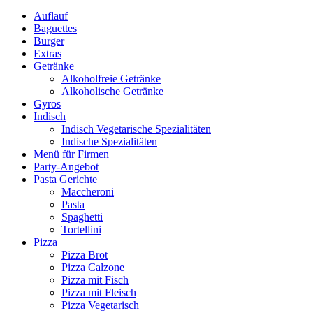
können
Auflauf
auf
Baguettes
der
Burger
Produktseite
Extras
gewählt
Getränke
werden
Alkoholfreie Getränke
Alkoholische Getränke
Gyros
Indisch
Indisch Vegetarische Spezialitäten
Indische Spezialitäten
Menü für Firmen
Party-Angebot
Pasta Gerichte
Maccheroni
Pasta
Spaghetti
Tortellini
Pizza
Pizza Brot
Pizza Calzone
Pizza mit Fisch
Pizza mit Fleisch
Pizza Vegetarisch