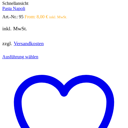
Schnellansicht
Pasta Napoli
Art.-Nr.:
95
From:
8,00
€
inkl. MwSt.
inkl. MwSt.
zzgl.
Versandkosten
Dieses
Ausführung wählen
Produkt
weist
mehrere
Varianten
auf.
Die
Optionen
können
auf
der
Produktseite
gewählt
werden