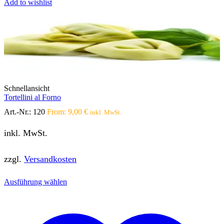
Add to wishlist
Schnellansicht
Tortellini al Forno
Art.-Nr.:
120
From:
9,00
€
inkl. MwSt.
inkl. MwSt.
zzgl.
Versandkosten
Dieses
Ausführung wählen
Produkt
weist
mehrere
Varianten