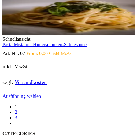
Schnellansicht
Pasta Mista mit Hinterschinken-Sahnesauce
Art.-Nr.:
97
From:
9,00
€
inkl. MwSt.
inkl. MwSt.
zzgl.
Versandkosten
Dieses
Ausführung wählen
Produkt
1
weist
2
mehrere
3
Varianten
next
auf.
Die
CATEGORIES
Optionen