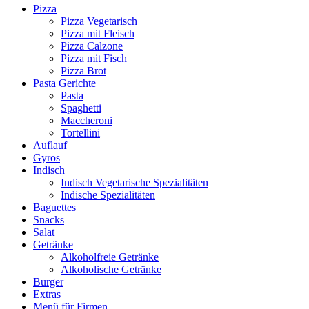
Pizza
Pizza Vegetarisch
Pizza mit Fleisch
Pizza Calzone
Pizza mit Fisch
Pizza Brot
Pasta Gerichte
Pasta
Spaghetti
Maccheroni
Tortellini
Auflauf
Gyros
Indisch
Indisch Vegetarische Spezialitäten
Indische Spezialitäten
Baguettes
Snacks
Salat
Getränke
Alkoholfreie Getränke
Alkoholische Getränke
Burger
Extras
Menü für Firmen