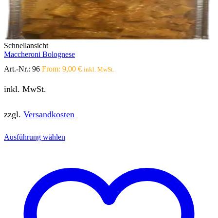
Schnellansicht
Maccheroni Bolognese
Art.-Nr.:
96
From:
9,00
€
inkl. MwSt.
inkl. MwSt.
zzgl.
Versandkosten
Dieses
Ausführung wählen
Produkt
weist
mehrere
Varianten
auf.
Die
Optionen
können
auf