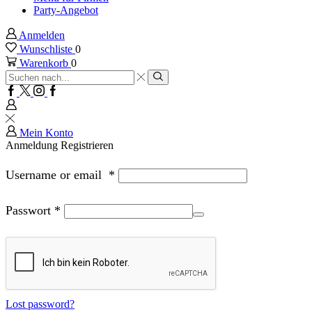
Party-Angebot
Anmelden
Wunschliste
0
Warenkorb
0
Sucheingabe
Suche
Facebook
Twitter
Instagram
Google
plus
Mein Konto
Anmeldung
Registrieren
Username or email
*
Passwort
*
Lost password?