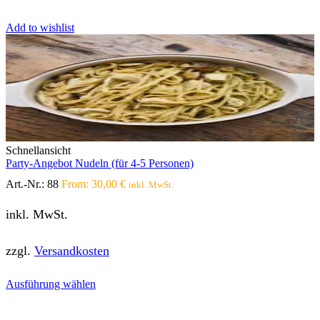
Add to wishlist
Schnellansicht
Party-Angebot Nudeln (für 4-5 Personen)
Art.-Nr.:
88
From:
30,00
€
inkl. MwSt.
inkl. MwSt.
zzgl.
Versandkosten
Dieses
Ausführung wählen
Produkt
weist