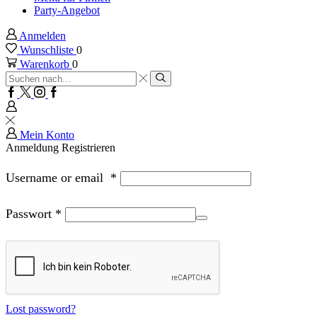
Party-Angebot
Anmelden
Wunschliste
0
Warenkorb
0
Sucheingabe
Suche
Facebook
Twitter
Instagram
Google
plus
Mein Konto
Anmeldung
Registrieren
Username or email
*
Passwort
*
Lost password?