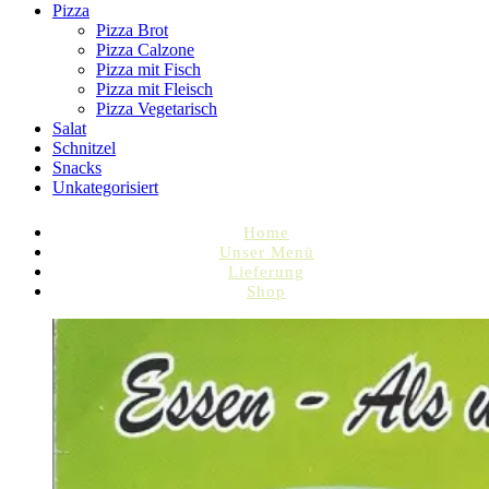
Pizza
Pizza Brot
Pizza Calzone
Pizza mit Fisch
Pizza mit Fleisch
Pizza Vegetarisch
Salat
Schnitzel
Snacks
Unkategorisiert
Home
Unser Menü
Lieferung
Shop