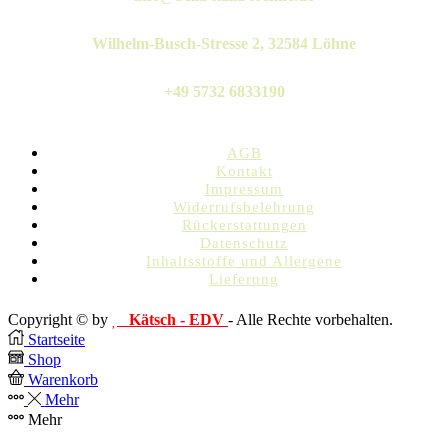
Wilhelm-Busch-Stresse 2, 32584 Löhne
+49 5732 6833190
AGB
Kontakt
Impressum
Widerrufsbelehrung
Rückerstattungen
Datenschutz
Inhaltsstoffe und Allergene
Lieferung
Copyright © by
Kätsch - EDV
- Alle Rechte vorbehalten.
Startseite
Shop
Warenkorb
Mehr
Mehr