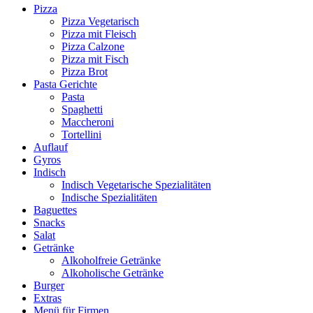
Pizza
Pizza Vegetarisch
Pizza mit Fleisch
Pizza Calzone
Pizza mit Fisch
Pizza Brot
Pasta Gerichte
Pasta
Spaghetti
Maccheroni
Tortellini
Auflauf
Gyros
Indisch
Indisch Vegetarische Spezialitäten
Indische Spezialitäten
Baguettes
Snacks
Salat
Getränke
Alkoholfreie Getränke
Alkoholische Getränke
Burger
Extras
Menü für Firmen