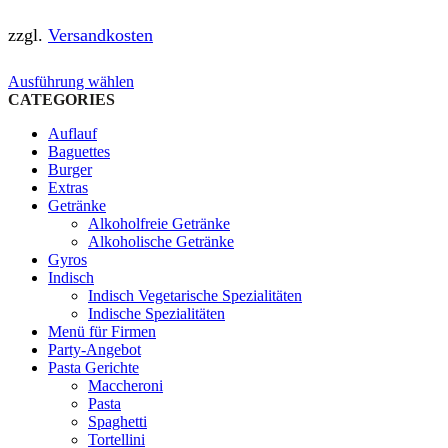
zzgl.
Versandkosten
Dieses
Ausführung wählen
Produkt
CATEGORIES
weist
Auflauf
mehrere
Baguettes
Varianten
Burger
auf.
Extras
Die
Getränke
Optionen
Alkoholfreie Getränke
können
Alkoholische Getränke
auf
Gyros
der
Indisch
Produktseite
Indisch Vegetarische Spezialitäten
gewählt
Indische Spezialitäten
werden
Menü für Firmen
Party-Angebot
Pasta Gerichte
Maccheroni
Pasta
Spaghetti
Tortellini