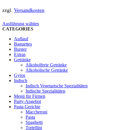
zzgl.
Versandkosten
Dieses
Ausführung wählen
Produkt
CATEGORIES
weist
Auflauf
mehrere
Baguettes
Varianten
Burger
auf.
Extras
Die
Getränke
Optionen
Alkoholfreie Getränke
können
Alkoholische Getränke
auf
Gyros
der
Indisch
Produktseite
Indisch Vegetarische Spezialitäten
gewählt
Indische Spezialitäten
werden
Menü für Firmen
Party-Angebot
Pasta Gerichte
Maccheroni
Pasta
Spaghetti
Tortellini