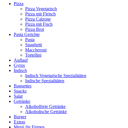
Pizza
Pizza Vegetarisch
Pizza mit Fleisch
Pizza Calzone
Pizza mit Fisch
Pizza Brot
Pasta Gerichte
Pasta
Spaghetti
Maccheroni
Tortellini
Auflauf
Gyros
Indisch
Indisch Vegetarische Spezialitäten
Indische Spezialitäten
Baguettes
Snacks
Salat
Getränke
Alkoholfreie Getränke
Alkoholische Getränke
Burger
Extras
Menü für Firmen