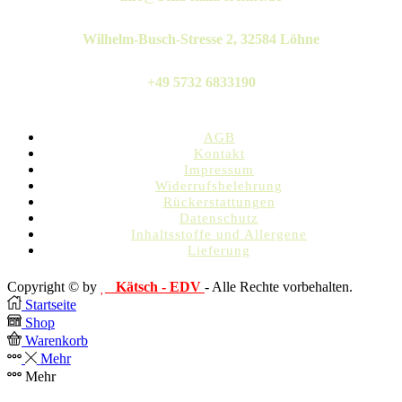
Wilhelm-Busch-Stresse 2, 32584 Löhne
+49 5732 6833190
AGB
Kontakt
Impressum
Widerrufsbelehrung
Rückerstattungen
Datenschutz
Inhaltsstoffe und Allergene
Lieferung
Copyright © by
Kätsch - EDV
- Alle Rechte vorbehalten.
Startseite
Shop
Warenkorb
Mehr
Mehr