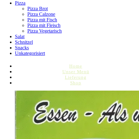
Pizza
Pizza Brot
Pizza Calzone
Pizza mit Fisch
Pizza mit Fleisch
Pizza Vegetarisch
Salat
Schnitzel
Snacks
Unkategorisiert
Home
Unser Menü
Lieferung
Shop