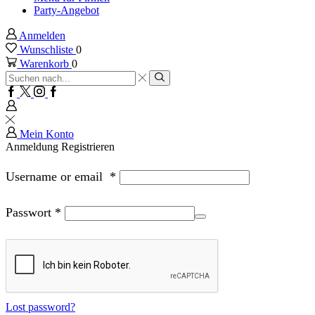
Party-Angebot
Anmelden
Wunschliste
0
Warenkorb
0
Sucheingabe
Suche
Facebook
Twitter
Instagram
Google
plus
Mein Konto
Anmeldung
Registrieren
Username or email
*
Passwort
*
Lost password?