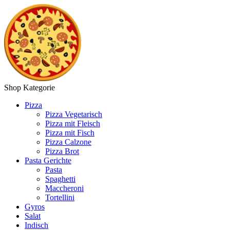
Shop Kategorie
Pizza
Pizza Vegetarisch
Pizza mit Fleisch
Pizza mit Fisch
Pizza Calzone
Pizza Brot
Pasta Gerichte
Pasta
Spaghetti
Maccheroni
Tortellini
Gyros
Salat
Indisch