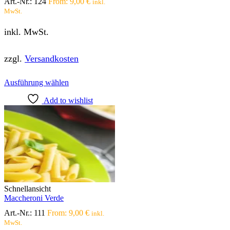
Art.-Nr.:
124
From:
9,00
€
inkl.
MwSt.
inkl. MwSt.
zzgl.
Versandkosten
Dieses
Ausführung wählen
Produkt
Add to wishlist
weist
mehrere
Varianten
auf.
Die
Optionen
können
auf
der
Produktseite
Schnellansicht
gewählt
Maccheroni Verde
werden
Art.-Nr.:
111
From:
9,00
€
inkl.
MwSt.