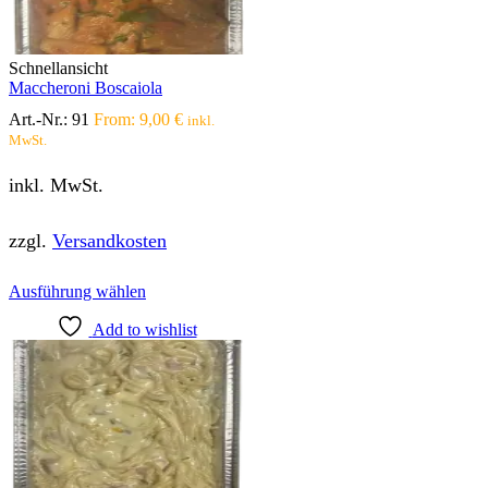
auf
der
Produktseite
Schnellansicht
gewählt
Maccheroni Boscaiola
werden
Art.-Nr.:
91
From:
9,00
€
inkl.
MwSt.
inkl. MwSt.
zzgl.
Versandkosten
Dieses
Ausführung wählen
Produkt
Add to wishlist
weist
mehrere
Varianten
auf.
Die
Optionen
können
auf
der