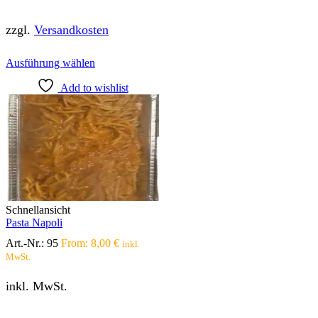
zzgl.
Versandkosten
Dieses
Ausführung wählen
Produkt
Add to wishlist
weist
mehrere
Varianten
auf.
Die
Optionen
können
auf
der
Produktseite
Schnellansicht
gewählt
Pasta Napoli
werden
Art.-Nr.:
95
From:
8,00
€
inkl.
MwSt.
inkl. MwSt.