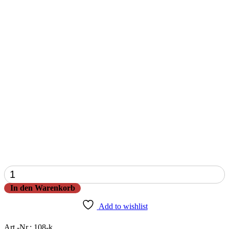
Maccheroni
Gyros
In den Warenkorb
Menge
Add to wishlist
Art.-Nr.:
108-k