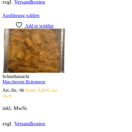
zzgl.
Versandkosten
Dieses
Ausführung wählen
Produkt
Add to wishlist
weist
mehrere
Varianten
auf.
Die
Optionen
können
auf
der
Produktseite
Schnellansicht
gewählt
Maccheroni Bolognese
werden
Art.-Nr.:
96
From:
9,00
€
inkl.
MwSt.
inkl. MwSt.
zzgl.
Versandkosten