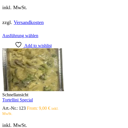
inkl. MwSt.
zzgl.
Versandkosten
Dieses
Ausführung wählen
Produkt
Add to wishlist
weist
mehrere
Varianten
auf.
Die
Optionen
können
auf
der
Produktseite
Schnellansicht
gewählt
Tortellini Special
werden
Art.-Nr.:
123
From:
9,00
€
inkl.
MwSt.
inkl. MwSt.