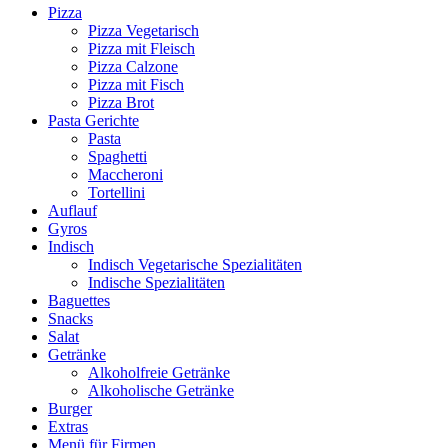
Pizza
Pizza Vegetarisch
Pizza mit Fleisch
Pizza Calzone
Pizza mit Fisch
Pizza Brot
Pasta Gerichte
Pasta
Spaghetti
Maccheroni
Tortellini
Auflauf
Gyros
Indisch
Indisch Vegetarische Spezialitäten
Indische Spezialitäten
Baguettes
Snacks
Salat
Getränke
Alkoholfreie Getränke
Alkoholische Getränke
Burger
Extras
Menü für Firmen