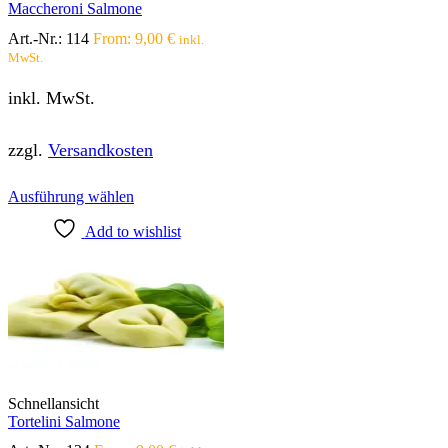
Maccheroni Salmone
werden
Art.-Nr.:
114
From:
9,00
€
inkl.
MwSt.
inkl. MwSt.
zzgl.
Versandkosten
Dieses
Ausführung wählen
Produkt
Add to wishlist
weist
mehrere
Varianten
auf.
Die
Optionen
können
auf
der
Produktseite
Schnellansicht
gewählt
Tortelini Salmone
werden