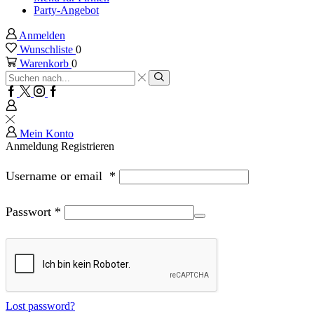
Party-Angebot
Anmelden
Wunschliste
0
Warenkorb
0
Sucheingabe
Suche
Facebook
Twitter
Instagram
Google
plus
Mein Konto
Anmeldung
Registrieren
Username or email
*
Passwort
*
Lost password?