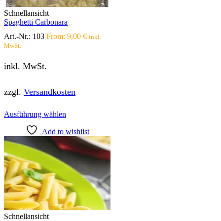
Produktseite
Schnellansicht
gewählt
Spaghetti Carbonara
werden
Art.-Nr.:
103
From:
9,00
€
inkl.
MwSt.
inkl. MwSt.
zzgl.
Versandkosten
Dieses
Ausführung wählen
Produkt
Add to wishlist
weist
mehrere
Varianten
auf.
Die
Optionen
können
auf
der
Produktseite
Schnellansicht
gewählt