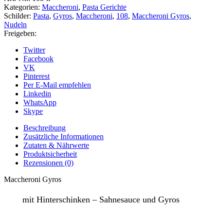
Kategorien:
Maccheroni
,
Pasta Gerichte
Schilder:
Pasta
,
Gyros
,
Maccheroni
,
108
,
Maccheroni Gyros
,
Nudeln
Freigeben:
Twitter
Facebook
VK
Pinterest
Per E-Mail empfehlen
Linkedin
WhatsApp
Skype
Beschreibung
Zusätzliche Informationen
Zutaten & Nährwerte
Produktsicherheit
Rezensionen (0)
Maccheroni Gyros
mit Hinterschinken – Sahnesauce und Gyros