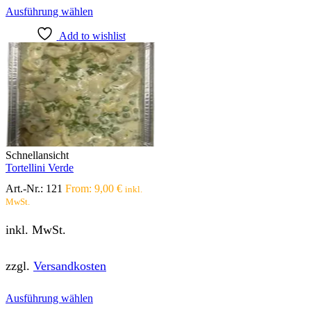
Dieses
Ausführung wählen
Produkt
Add to wishlist
weist
mehrere
Varianten
auf.
Die
Optionen
können
auf
der
Produktseite
Schnellansicht
gewählt
Tortellini Verde
werden
Art.-Nr.:
121
From:
9,00
€
inkl.
MwSt.
inkl. MwSt.
zzgl.
Versandkosten
Dieses
Ausführung wählen
Produkt