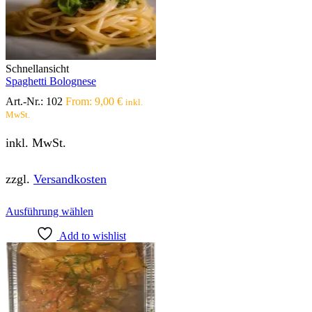
Schnellansicht
Spaghetti Bolognese
Art.-Nr.:
102
From:
9,00
€
inkl.
MwSt.
inkl. MwSt.
zzgl.
Versandkosten
Dieses
Ausführung wählen
Produkt
Add to wishlist
weist
mehrere
Varianten
auf.
Die
Optionen
können