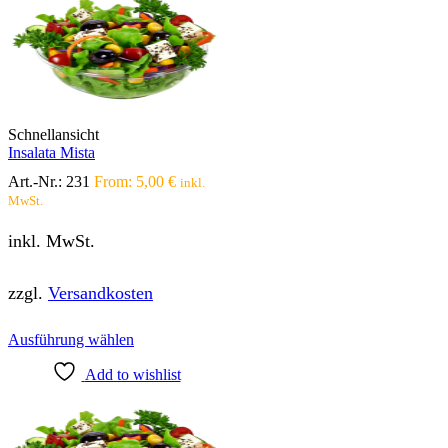
auf.
Die
Optionen
können
auf
der
Produktseite
Schnellansicht
gewählt
Insalata Mista
werden
Art.-Nr.:
231
From:
5,00
€
inkl.
MwSt.
inkl. MwSt.
zzgl.
Versandkosten
Dieses
Ausführung wählen
Produkt
Add to wishlist
weist
mehrere
Varianten
auf.
Die