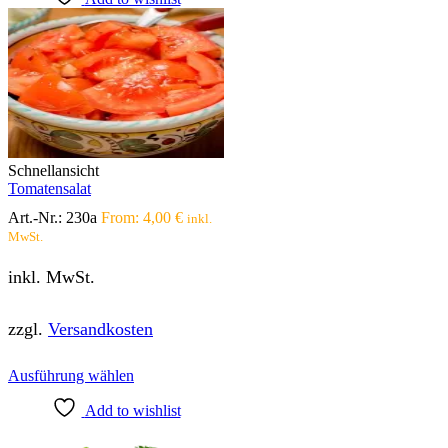
Schnellansicht
Tomatensalat
Art.-Nr.:
230a
From:
4,00
€
inkl.
MwSt.
inkl. MwSt.
zzgl.
Versandkosten
Dieses
Ausführung wählen
Produkt
Add to wishlist
weist
mehrere
Varianten