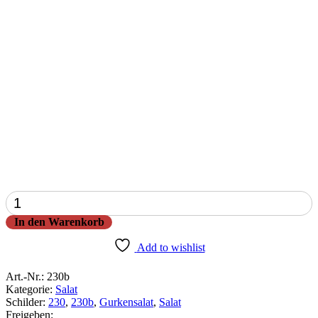
Gurkensalat
Menge
In den Warenkorb
Add to wishlist
Art.-Nr.:
230b
Kategorie:
Salat
Schilder:
230
,
230b
,
Gurkensalat
,
Salat
Freigeben: