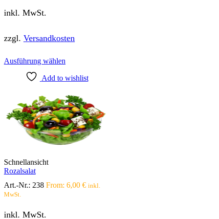
inkl. MwSt.
zzgl.
Versandkosten
Dieses
Ausführung wählen
Produkt
Add to wishlist
weist
mehrere
Varianten
auf.
Die
Optionen
können
auf
der
Produktseite
Schnellansicht
gewählt
Rozalsalat
werden
Art.-Nr.:
238
From:
6,00
€
inkl.
MwSt.
inkl. MwSt.