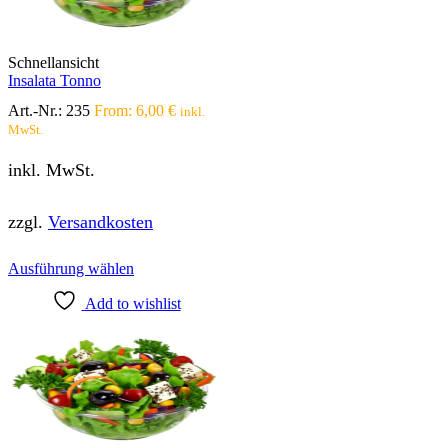
auf
der
Produktseite
Schnellansicht
gewählt
Insalata Tonno
werden
Art.-Nr.:
235
From:
6,00
€
inkl.
MwSt.
inkl. MwSt.
zzgl.
Versandkosten
Dieses
Ausführung wählen
Produkt
Add to wishlist
weist
mehrere
Varianten
auf.
Die
Optionen
können
auf
der