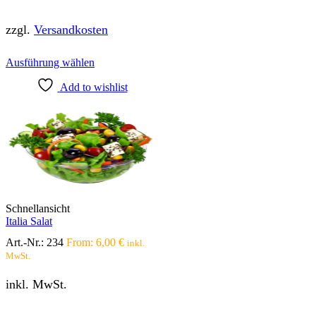
zzgl.
Versandkosten
Dieses
Ausführung wählen
Produkt
Add to wishlist
weist
mehrere
Varianten
auf.
Die
Optionen
können
auf
der
Produktseite
Schnellansicht
gewählt
Italia Salat
werden
Art.-Nr.:
234
From:
6,00
€
inkl.
MwSt.
inkl. MwSt.