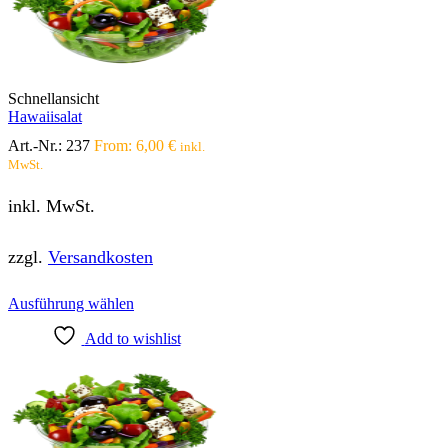
Optionen
können
auf
der
Produktseite
Schnellansicht
gewählt
Hawaiisalat
werden
Art.-Nr.:
237
From:
6,00
€
inkl.
MwSt.
inkl. MwSt.
zzgl.
Versandkosten
Dieses
Ausführung wählen
Produkt
Add to wishlist
weist
mehrere
Varianten
auf.
Die
Optionen
können