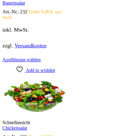
Bauernsalat
werden
Art.-Nr.:
232
From:
6,00
€
inkl.
MwSt.
inkl. MwSt.
zzgl.
Versandkosten
Dieses
Ausführung wählen
Produkt
Add to wishlist
weist
mehrere
Varianten
auf.
Die
Optionen
können
auf
der
Produktseite
Schnellansicht
gewählt
Chickensalat
werden