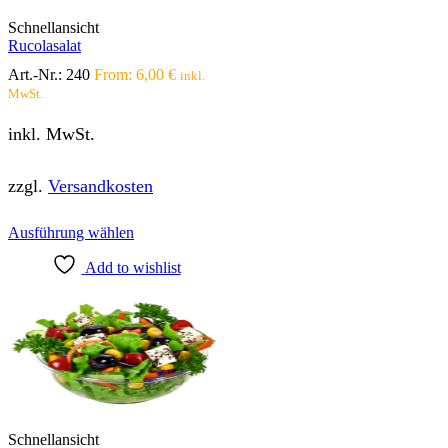
Produktseite
Schnellansicht
gewählt
Rucolasalat
werden
Art.-Nr.:
240
From:
6,00
€
inkl.
MwSt.
inkl. MwSt.
zzgl.
Versandkosten
Dieses
Ausführung wählen
Produkt
Add to wishlist
weist
mehrere
Varianten
auf.
Die
Optionen
können
auf
der
Produktseite
Schnellansicht
gewählt