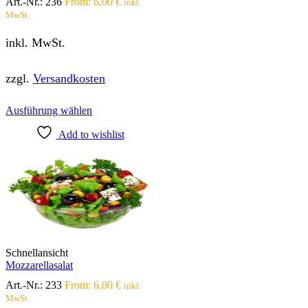
Art.-Nr.:
236
From:
6,00
€
inkl.
MwSt.
inkl. MwSt.
zzgl.
Versandkosten
Dieses
Ausführung wählen
Produkt
Add to wishlist
weist
mehrere
Varianten
auf.
Die
Optionen
können
auf
der
Produktseite
Schnellansicht
gewählt
Mozzarellasalat
werden
Art.-Nr.:
233
From:
6,00
€
inkl.
MwSt.