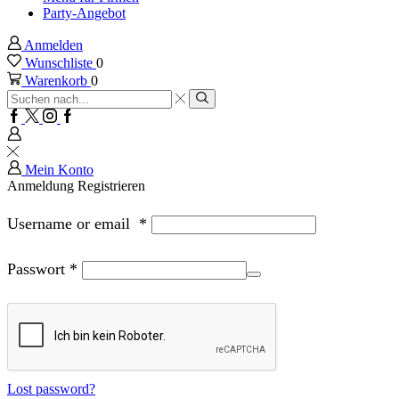
Party-Angebot
Anmelden
Wunschliste
0
Warenkorb
0
Sucheingabe
Suche
Facebook
Twitter
Instagram
Google
plus
Mein Konto
Anmeldung
Registrieren
Username or email
*
Passwort
*
Lost password?