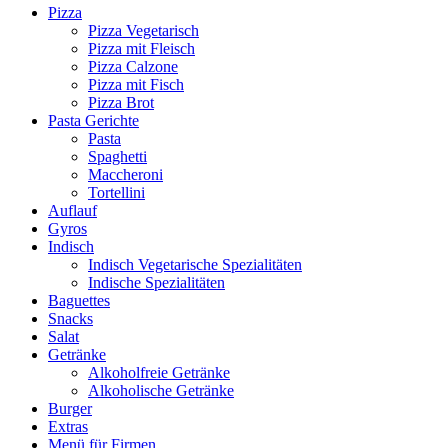
Pizza
Pizza Vegetarisch
Pizza mit Fleisch
Pizza Calzone
Pizza mit Fisch
Pizza Brot
Pasta Gerichte
Pasta
Spaghetti
Maccheroni
Tortellini
Auflauf
Gyros
Indisch
Indisch Vegetarische Spezialitäten
Indische Spezialitäten
Baguettes
Snacks
Salat
Getränke
Alkoholfreie Getränke
Alkoholische Getränke
Burger
Extras
Menü für Firmen