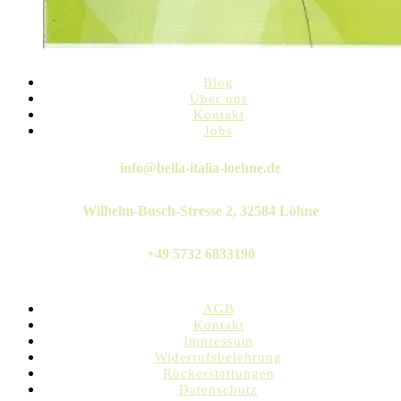
Blog
Über uns
Kontakt
Jobs
Twitter
Instagram
Pinterest
Linkedin
Whatsapp
info@bella-italia-loehne.de
Wilhelm-Busch-Stresse 2, 32584 Löhne
+49 5732 6833190
AGB
Kontakt
Impressum
Widerrufsbelehrung
Rückerstattungen
Datenschutz