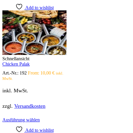
Add to wishlist
Schnellansicht
Chicken Palak
Art.-Nr.:
192
From:
10,00
€
inkl.
MwSt.
inkl. MwSt.
zzgl.
Versandkosten
Dieses
Ausführung wählen
Produkt
Add to wishlist
weist