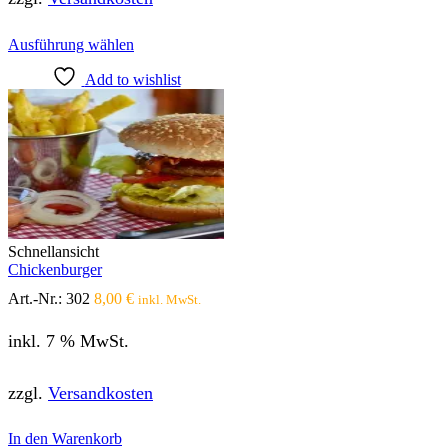
Dieses
Ausführung wählen
Produkt
Add to wishlist
weist
mehrere
Varianten
auf.
Die
Optionen
können
auf
der
Produktseite
Schnellansicht
gewählt
Chickenburger
werden
Art.-Nr.:
302
8,00
€
inkl. MwSt.
inkl. 7 % MwSt.
zzgl.
Versandkosten
In den Warenkorb