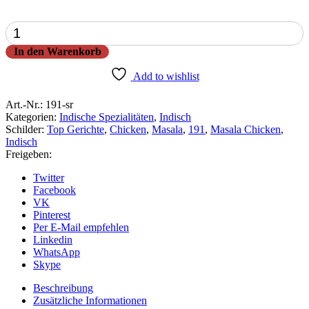
Masala
Chicken
In den Warenkorb
Menge
Add to wishlist
Art.-Nr.:
191-sr
Kategorien:
Indische Spezialitäten
,
Indisch
Schilder:
Top Gerichte
,
Chicken
,
Masala
,
191
,
Masala Chicken
,
Indisch
Freigeben:
Twitter
Facebook
VK
Pinterest
Per E-Mail empfehlen
Linkedin
WhatsApp
Skype
Beschreibung
Zusätzliche Informationen