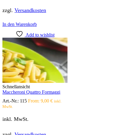
zzgl.
Versandkosten
In den Warenkorb
Add to wishlist
Schnellansicht
Maccheroni Quattro Formaggi
Art.-Nr.:
115
From:
9,00
€
inkl.
MwSt.
inkl. MwSt.
zzgl.
Versandkosten