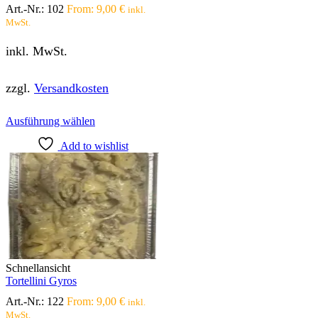
Art.-Nr.:
102
From:
9,00
€
inkl.
MwSt.
inkl. MwSt.
zzgl.
Versandkosten
Dieses
Ausführung wählen
Produkt
Add to wishlist
weist
mehrere
Varianten
auf.
Die
Optionen
können
auf
der
Produktseite
Schnellansicht
gewählt
Tortellini Gyros
werden
Art.-Nr.:
122
From:
9,00
€
inkl.
MwSt.