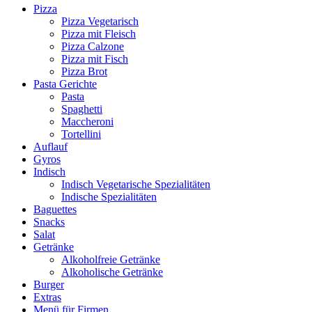
Pizza
Pizza Vegetarisch
Pizza mit Fleisch
Pizza Calzone
Pizza mit Fisch
Pizza Brot
Pasta Gerichte
Pasta
Spaghetti
Maccheroni
Tortellini
Auflauf
Gyros
Indisch
Indisch Vegetarische Spezialitäten
Indische Spezialitäten
Baguettes
Snacks
Salat
Getränke
Alkoholfreie Getränke
Alkoholische Getränke
Burger
Extras
Menü für Firmen