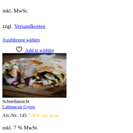
inkl. MwSt.
zzgl.
Versandkosten
Dieses
Ausführung wählen
Produkt
Add to wishlist
weist
mehrere
Varianten
auf.
Die
Optionen
können
auf
der
Produktseite
Schnellansicht
gewählt
Lahmacun Gyros
werden
Art.-Nr.:
145
7,50
€
inkl. MwSt.
inkl. 7 % MwSt.