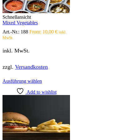
Schnellansicht
Mixed Vegetables
Art.-Nr.:
188
From:
10,00
€
inkl.
MwSt.
inkl. MwSt.
zzgl.
Versandkosten
Dieses
Ausführung wählen
Produkt
Add to wishlist
weist
mehrere
Varianten
auf.
Die
Optionen
können
auf
der