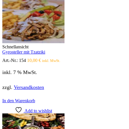
mehrere
Varianten
auf.
Die
Optionen
können
auf
der
Produktseite
Schnellansicht
gewählt
Gyrosteller mit Tzatziki
werden
Art.-Nr.:
154
10,00
€
inkl. MwSt.
inkl. 7 % MwSt.
zzgl.
Versandkosten
In den Warenkorb
Add to wishlist