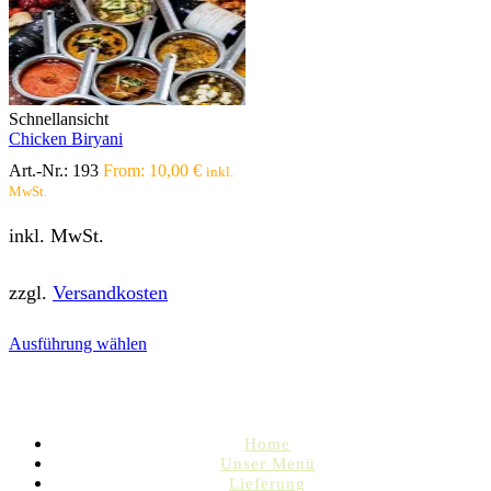
Schnellansicht
Chicken Biryani
Art.-Nr.:
193
From:
10,00
€
inkl.
MwSt.
inkl. MwSt.
zzgl.
Versandkosten
Dieses
Ausführung wählen
Produkt
weist
mehrere
Varianten
auf.
Home
Die
Unser Menü
Optionen
Lieferung