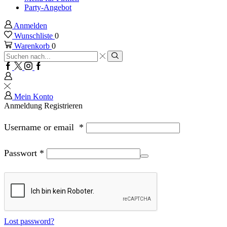
Party-Angebot
Anmelden
Wunschliste
0
Warenkorb
0
Sucheingabe
Suche
Facebook
Twitter
Instagram
Google
plus
Mein Konto
Anmeldung
Registrieren
Username or email
*
Passwort
*
Lost password?