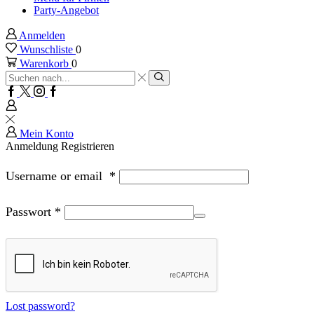
Party-Angebot
Anmelden
Wunschliste
0
Warenkorb
0
Sucheingabe
Suche
Facebook
Twitter
Instagram
Google
plus
Mein Konto
Anmeldung
Registrieren
Username or email
*
Passwort
*
Lost password?