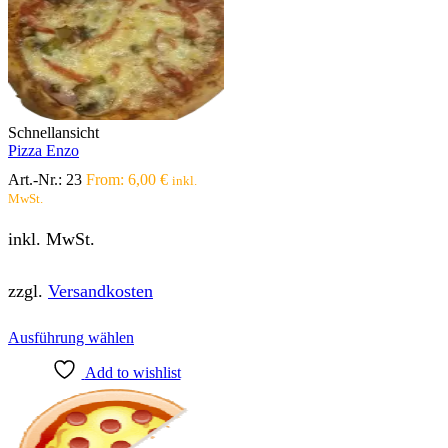
Schnellansicht
Pizza Enzo
Art.-Nr.:
23
From:
6,00
€
inkl.
MwSt.
inkl. MwSt.
zzgl.
Versandkosten
Dieses
Ausführung wählen
Produkt
Add to wishlist
weist
mehrere
Varianten
auf.
Die