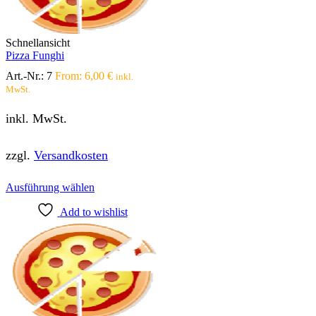
auf
der
Produktseite
Schnellansicht
gewählt
Pizza Funghi
werden
Art.-Nr.:
7
From:
6,00
€
inkl.
MwSt.
inkl. MwSt.
zzgl.
Versandkosten
Dieses
Ausführung wählen
Produkt
Add to wishlist
weist
mehrere
Varianten
auf.
Die
Optionen
können
auf
der