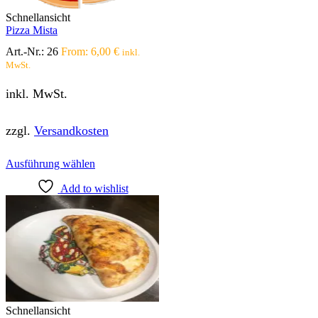
Produktseite
Schnellansicht
gewählt
Pizza Mista
werden
Art.-Nr.:
26
From:
6,00
€
inkl.
MwSt.
inkl. MwSt.
zzgl.
Versandkosten
Dieses
Ausführung wählen
Produkt
Add to wishlist
weist
mehrere
Varianten
auf.
Die
Optionen
können
auf
der
Produktseite
Schnellansicht
gewählt