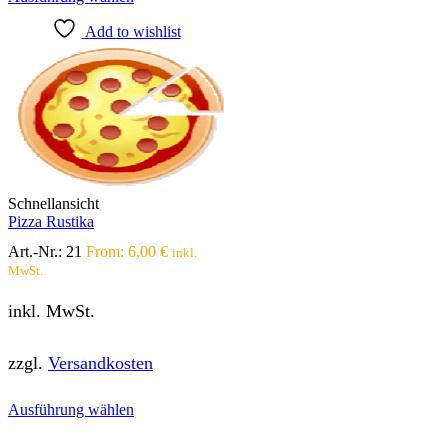
Produkt
Add to wishlist
weist
mehrere
Varianten
auf.
Die
Optionen
können
auf
der
Produktseite
Schnellansicht
gewählt
Pizza Rustika
werden
Art.-Nr.:
21
From:
6,00
€
inkl.
MwSt.
inkl. MwSt.
zzgl.
Versandkosten
Dieses
Ausführung wählen
Produkt
weist