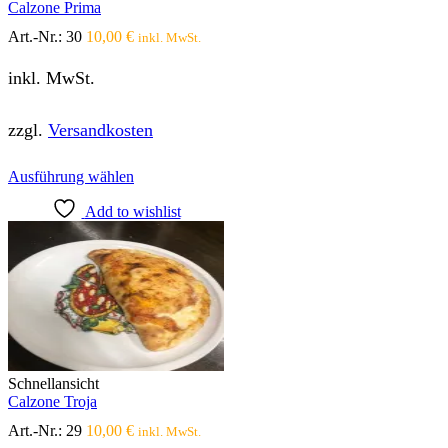
Calzone Prima
werden
Art.-Nr.:
30
10,00
€
inkl. MwSt.
inkl. MwSt.
zzgl.
Versandkosten
Dieses
Ausführung wählen
Produkt
Add to wishlist
weist
mehrere
Varianten
auf.
Die
Optionen
können
auf
der
Produktseite
Schnellansicht
gewählt
Calzone Troja
werden
Art.-Nr.:
29
10,00
€
inkl. MwSt.