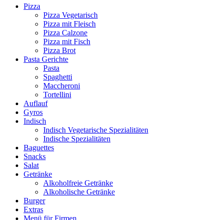
Pizza
Pizza Vegetarisch
Pizza mit Fleisch
Pizza Calzone
Pizza mit Fisch
Pizza Brot
Pasta Gerichte
Pasta
Spaghetti
Maccheroni
Tortellini
Auflauf
Gyros
Indisch
Indisch Vegetarische Spezialitäten
Indische Spezialitäten
Baguettes
Snacks
Salat
Getränke
Alkoholfreie Getränke
Alkoholische Getränke
Burger
Extras
Menü für Firmen