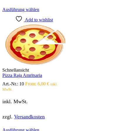
Dieses
Ausführung wählen
Produkt
Add to wishlist
weist
mehrere
Varianten
auf.
Die
Optionen
können
auf
der
Produktseite
Schnellansicht
gewählt
Pizza Raja Amritsaria
werden
Art.-Nr.:
10
From:
6,00
€
inkl.
MwSt.
inkl. MwSt.
zzgl.
Versandkosten
Dieses
Ausführung wählen