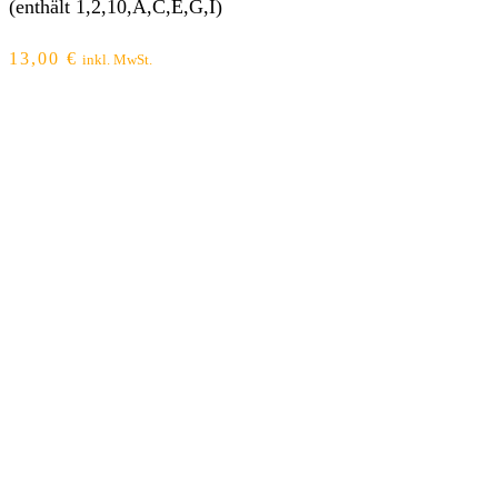
(enthält 1,2,10,A,C,E,G,I)
13,00
€
inkl. MwSt.