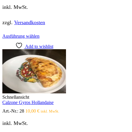
inkl. MwSt.
zzgl.
Versandkosten
Dieses
Ausführung wählen
Produkt
Add to wishlist
weist
mehrere
Varianten
auf.
Die
Optionen
können
auf
der
Produktseite
Schnellansicht
gewählt
Calzone Gyros Hollandaise
werden
Art.-Nr.:
28
10,00
€
inkl. MwSt.
inkl. MwSt.