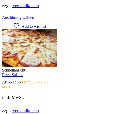
zzgl.
Versandkosten
Dieses
Ausführung wählen
Produkt
Add to wishlist
weist
mehrere
Varianten
auf.
Die
Optionen
können
auf
der
Produktseite
Schnellansicht
gewählt
Pizza Salami
werden
Art.-Nr.:
16
From:
6,00
€
inkl.
MwSt.
inkl. MwSt.
zzgl.
Versandkosten