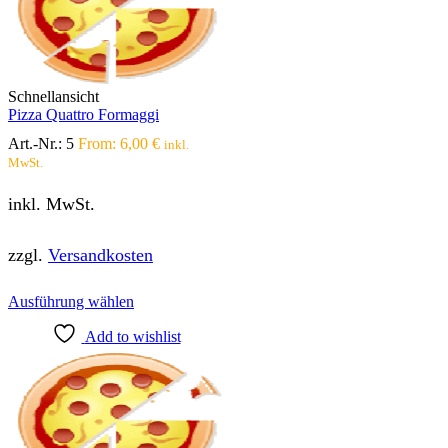
Optionen
können
auf
der
Produktseite
Schnellansicht
gewählt
Pizza Quattro Formaggi
werden
Art.-Nr.:
5
From:
6,00
€
inkl.
MwSt.
inkl. MwSt.
zzgl.
Versandkosten
Dieses
Ausführung wählen
Produkt
Add to wishlist
weist
mehrere
Varianten
auf.
Die
Optionen
können