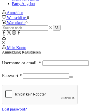
Party-Angebot
Anmelden
Wunschliste
0
Warenkorb
0
Sucheingabe
Suche
Facebook
Twitter
Instagram
Google
plus
Mein Konto
Anmeldung
Registrieren
Username or email
*
Passwort
*
Lost password?