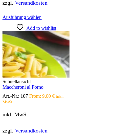
zzgl.
Versandkosten
Dieses
Ausführung wählen
Produkt
Add to wishlist
weist
mehrere
Varianten
auf.
Die
Optionen
können
auf
der
Produktseite
Schnellansicht
gewählt
Maccheroni al Forno
werden
Art.-Nr.:
107
From:
9,00
€
inkl.
MwSt.
inkl. MwSt.
zzgl.
Versandkosten