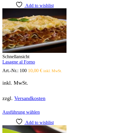
Produkt
Add to wishlist
weist
mehrere
Varianten
auf.
Die
Optionen
können
auf
der
Produktseite
Schnellansicht
gewählt
Lasagne al Forno
werden
Art.-Nr.:
100
10,00
€
inkl. MwSt.
inkl. MwSt.
zzgl.
Versandkosten
Dieses
Ausführung wählen
Produkt
Add to wishlist
weist
mehrere