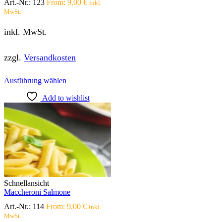
Art.-Nr.:
123
From:
9,00
€
inkl.
MwSt.
inkl. MwSt.
zzgl.
Versandkosten
Dieses
Ausführung wählen
Produkt
Add to wishlist
weist
mehrere
Varianten
auf.
Die
Optionen
können
auf
der
Produktseite
Schnellansicht
gewählt
Maccheroni Salmone
werden
Art.-Nr.:
114
From:
9,00
€
inkl.
MwSt.