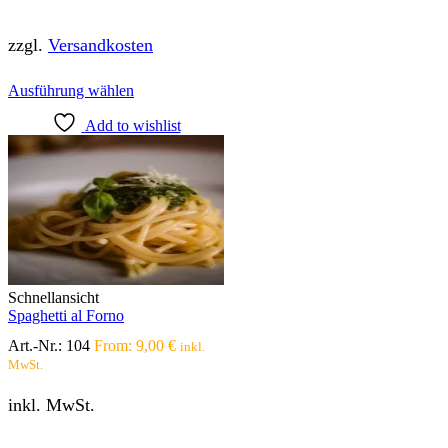
zzgl.
Versandkosten
Dieses
Ausführung wählen
Produkt
Add to wishlist
weist
mehrere
Varianten
auf.
Die
Optionen
können
auf
der
Produktseite
Schnellansicht
gewählt
Spaghetti al Forno
werden
Art.-Nr.:
104
From:
9,00
€
inkl.
MwSt.
inkl. MwSt.