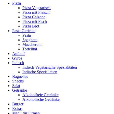
Pizza
Pizza Vegetarisch
Pizza mit Fleisch
Pizza Calzone
Pizza mit Fisch
Pizza Brot
Pasta Gerichte
Pasta
Spaghetti
Maccheroni
Tortellini
Auflauf
Gyros
Indisch
Indisch Vegetarische Spezialitäten
Indische Spezialitäten
Baguettes
Snacks
Salat
Getränke
Alkoholfreie Getränke
Alkoholische Getränke
Burger
Extras
Menü für Firmen