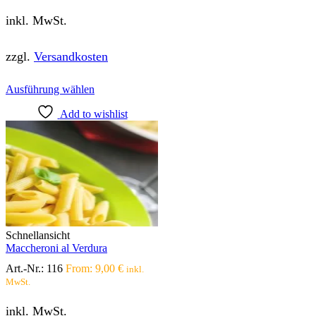
inkl. MwSt.
zzgl.
Versandkosten
Dieses
Ausführung wählen
Produkt
Add to wishlist
weist
mehrere
Varianten
auf.
Die
Optionen
können
auf
der
Produktseite
Schnellansicht
gewählt
Maccheroni al Verdura
werden
Art.-Nr.:
116
From:
9,00
€
inkl.
MwSt.
inkl. MwSt.