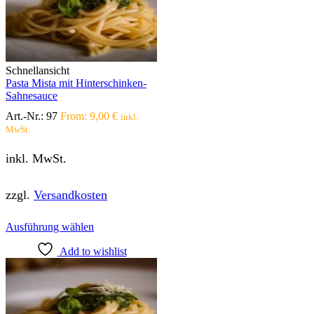
Die
Optionen
können
auf
der
Produktseite
Schnellansicht
gewählt
Pasta Mista mit Hinterschinken-
werden
Sahnesauce
Art.-Nr.:
97
From:
9,00
€
inkl.
MwSt.
inkl. MwSt.
zzgl.
Versandkosten
Dieses
Ausführung wählen
Produkt
Add to wishlist
weist
mehrere
Varianten
auf.
Die