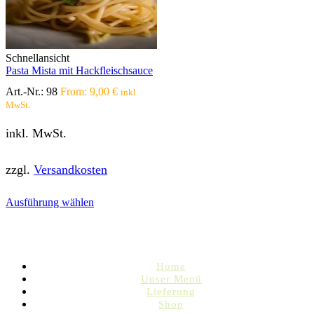
Optionen
können
auf
der
Produktseite
Schnellansicht
gewählt
Pasta Mista mit Hackfleischsauce
werden
Art.-Nr.:
98
From:
9,00
€
inkl.
MwSt.
inkl. MwSt.
zzgl.
Versandkosten
Dieses
Ausführung wählen
Produkt
weist
mehrere
Varianten
auf.
Home
Die
Unser Menü
Optionen
Lieferung
können
Shop