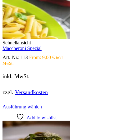
Varianten
auf.
Die
Optionen
können
auf
der
Produktseite
Schnellansicht
gewählt
Maccheroni Spezial
werden
Art.-Nr.:
113
From:
9,00
€
inkl.
MwSt.
inkl. MwSt.
zzgl.
Versandkosten
Dieses
Ausführung wählen
Produkt
Add to wishlist
weist
mehrere
Varianten
auf.