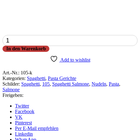
Spaghetti
Salmone
In den Warenkorb
Menge
Add to wishlist
Art.-Nr.:
105-k
Kategorien:
Spaghetti
,
Pasta Gerichte
Schilder:
Spaghetti
,
105
,
Spaghetti Salmone
,
Nudeln
,
Pasta
,
Salmone
Freigeben:
Twitter
Facebook
VK
Pinterest
Per E-Mail empfehlen
Linkedin
WhatsApp