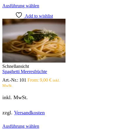
Dieses
Ausführung wählen
Produkt
Add to wishlist
weist
mehrere
Varianten
auf.
Die
Optionen
können
auf
der
Produktseite
Schnellansicht
gewählt
Spaghetti Meeresfrüchte
werden
Art.-Nr.:
101
From:
9,00
€
inkl.
MwSt.
inkl. MwSt.
zzgl.
Versandkosten
Dieses
Ausführung wählen