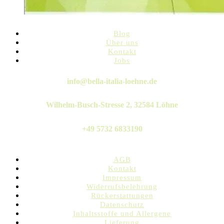
Blog
Über uns
Kontakt
Jobs
Twitter
Instagram
Pinterest
Linkedin
Whatsapp
info@bella-italia-loehne.de
Wilhelm-Busch-Stresse 2, 32584 Löhne
+49 5732 6833190
AGB
Kontakt
Impressum
Widerrufsbelehrung
Rückerstattungen
Datenschutz
Inhaltsstoffe und Allergene
Lieferung